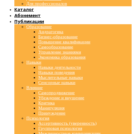
Для профессионалов
Каталог
Абонемент
Публикации
Образование
Андрагогика
Бизнес-образование
Повышение квалификации
Самообразование
Управление знаниями
Экономика образования
Навыки
Навыки деятельности
Навыки поведения
Мыслительные навыки
Сенсорные навыки
Влияние
Самопродвижение
Убеждение и внушение
Критика
Манипуляция
Принуждение
Психология
Ассертивность (уверенность)
Групповая психология
Межличностные коммуникации