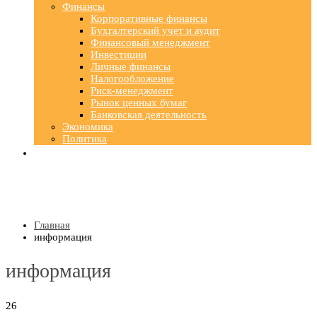
Финансы
Корпоративные финансы
Бухгалтерский учет и аудит
Финансовый менеджмент
Инвестиции
Личные финансы
Налогообложение
Риск-менеджмент
Рынок ценных бумаг
Банковская деятельность
Экономика
Политика
Главная
информация
информация
26