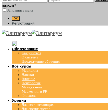
пароль?
Запомнить меня
Регистрация
Образование
Как учиться
О системе
Продолжение обучения
Все курсы
Медицина
Навыки
Влияние
Психология
Менеджмент
Маркетинг и PR
Финансы
Уровни
Для всех желающих
Для специалистов