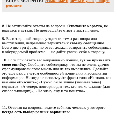
ЕЩЕ СМОТРИТЕ:
Языковые приемы в убеждающей
рекламе
8. Не затягивайте ответы на вопросы.
Отвечайте коротко,
не
вдаваясь в детали. Не превращайте ответ в выступление.
9. Если заданный вопрос уводит от темы разговора или
выступления, непременно
вернитесь к своему сообщению.
Всего две-три фразы, но ответ должен возвратить собеседников
к обсуждаемой проблеме — не дайте увлечь себя в сторону.
10. Если при ответе вас неправильно поняли, тут же
признайте
свою ошибку.
Сообщите собеседнику, что вы не очень удачно
сформулировали свою мысль или не так выразились. Сделайте
это еще раз, с учетом особенностей понимания и восприятия
информации. Никогда не используйте фразы типа «Не знаю, как
вам еще объяснить»; «Нужно было лучше (внимательнее)
слушать»; «А теперь повторяю для тех, кто плохо слышит (для
слабослышащих)»; «Не знаю, ежу и то понятно».
11. Отвечая на вопросы, ведите себя как человек, у которого
всегда есть выбор разных вариантов: