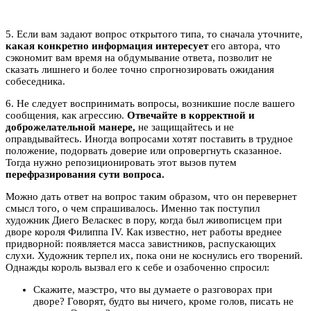
5. Если вам задают вопрос открытого типа, то сначала уточните,
какая конкретно информация интересует
его автора, что
сэкономит вам время на обдумывание ответа, позволит не
сказать лишнего и более точно спрогнозировать ожидания
собеседника.
6. Не следует воспринимать вопросы, возникшие после вашего
сообщения, как агрессию.
Отвечайте в корректной и
доброжелательной манере,
не защищайтесь и не
оправдывайтесь. Иногда вопросами хотят поставить в трудное
положение, подорвать доверие или опровергнуть сказанное.
Тогда нужно репозиционировать этот вызов путем
перефразирования сути вопроса.
Можно дать ответ на вопрос таким образом, что он перевернет
смысл того, о чем спрашивалось. Именно так поступил
художник Диего Веласкес в пору, когда был живописцем при
дворе короля Филиппа IV. Как известно, нет работы вреднее
придворной: появляется масса завистников, распускающих
слухи. Художник терпел их, пока они не коснулись его творений.
Однажды король вызвал его к себе и озабоченно спросил:
Скажите, маэстро, что вы думаете о разговорах при
дворе? Говорят, будто вы ничего, кроме голов, писать не