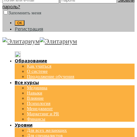
пароль?
Запомнить меня
Регистрация
Образование
Как учиться
О системе
Продолжение обучения
Все курсы
Медицина
Навыки
Влияние
Психология
Менеджмент
Маркетинг и PR
Финансы
Уровни
Для всех желающих
Для специалистов