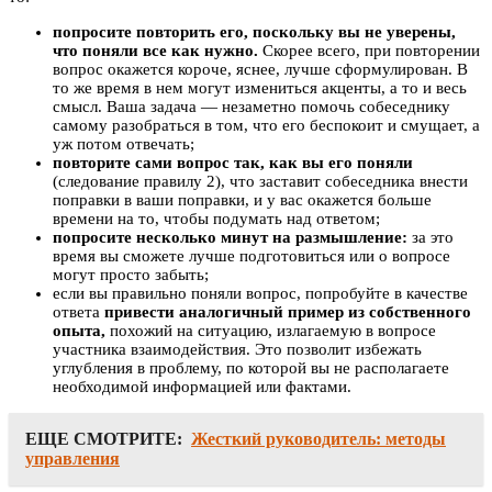
попросите повторить его, поскольку вы не уверены,
что поняли все как нужно.
Скорее всего, при повторении
вопрос окажется короче, яснее, лучше сформулирован. В
то же время в нем могут измениться акценты, а то и весь
смысл. Ваша задача — незаметно помочь собеседнику
самому разобраться в том, что его беспокоит и смущает, а
уж потом отвечать;
повторите сами вопрос так, как вы его поняли
(следование правилу 2), что заставит собеседника внести
поправки в ваши поправки, и у вас окажется больше
времени на то, чтобы подумать над ответом;
попросите несколько минут на размышление:
за это
время вы сможете лучше подготовиться или о вопросе
могут просто забыть;
если вы правильно поняли вопрос, попробуйте в качестве
ответа
привести аналогичный пример из собственного
опыта,
похожий на ситуацию, излагаемую в вопросе
участника взаимодействия. Это позволит избежать
углубления в проблему, по которой вы не располагаете
необходимой информацией или фактами.
ЕЩЕ СМОТРИТЕ:
Жесткий руководитель: методы
управления