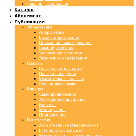
Для профессионалов
Каталог
Абонемент
Публикации
Образование
Андрагогика
Бизнес-образование
Повышение квалификации
Самообразование
Управление знаниями
Экономика образования
Навыки
Навыки деятельности
Навыки поведения
Мыслительные навыки
Сенсорные навыки
Влияние
Самопродвижение
Убеждение и внушение
Критика
Манипуляция
Принуждение
Психология
Ассертивность (уверенность)
Групповая психология
Межличностные коммуникации