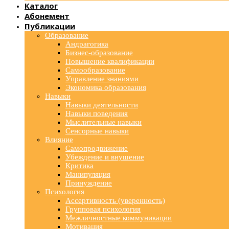
Каталог
Абонемент
Публикации
Образование
Андрагогика
Бизнес-образование
Повышение квалификации
Самообразование
Управление знаниями
Экономика образования
Навыки
Навыки деятельности
Навыки поведения
Мыслительные навыки
Сенсорные навыки
Влияние
Самопродвижение
Убеждение и внушение
Критика
Манипуляция
Принуждение
Психология
Ассертивность (уверенность)
Групповая психология
Межличностные коммуникации
Мотивация