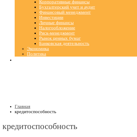
Корпоративные финансы
Бухгалтерский учет и аудит
Финансовый менеджмент
Инвестиции
Личные финансы
Налогообложение
Риск-менеджмент
Рынок ценных бумаг
Банковская деятельность
Экономика
Политика
Главная
кредитоспособность
кредитоспособность