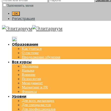
Запомнить меня
Регистрация
Образование
Как учиться
О системе
Продолжение обучения
Все курсы
Медицина
Навыки
Влияние
Психология
Менеджмент
Маркетинг и PR
Финансы
Уровни
Для всех желающих
Для специалистов
Для профессионалов