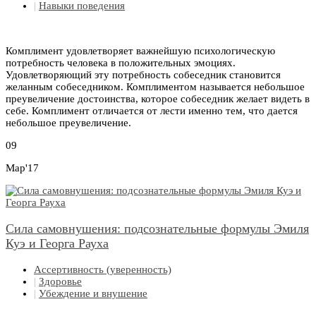
|
Навыки поведения
Комплимент удовлетворяет важнейшую психологическую
потребность человека в положительных эмоциях.
Удовлетворяющий эту потребность собеседник становится
желанным собеседником. Комплиментом называется небольшое
преувеличение достоинства, которое собеседник желает видеть в
себе. Комплимент отличается от лести именно тем, что дается
небольшое преувеличение.
09
Мар'17
Сила самовнушения: подсознательные формулы Эмиля
Куэ и Георга Рауха
Ассертивность (уверенность)
|
Здоровье
|
Убеждение и внушение