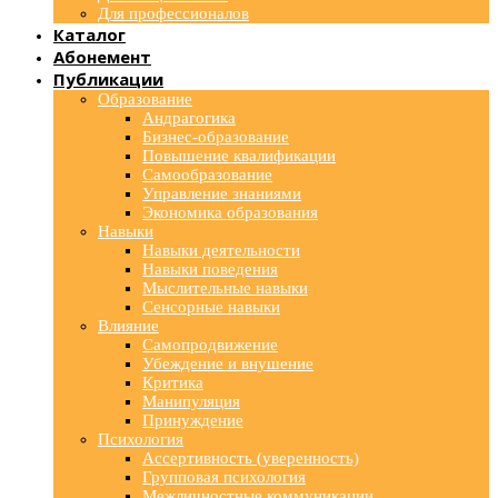
Для профессионалов
Каталог
Абонемент
Публикации
Образование
Андрагогика
Бизнес-образование
Повышение квалификации
Самообразование
Управление знаниями
Экономика образования
Навыки
Навыки деятельности
Навыки поведения
Мыслительные навыки
Сенсорные навыки
Влияние
Самопродвижение
Убеждение и внушение
Критика
Манипуляция
Принуждение
Психология
Ассертивность (уверенность)
Групповая психология
Межличностные коммуникации