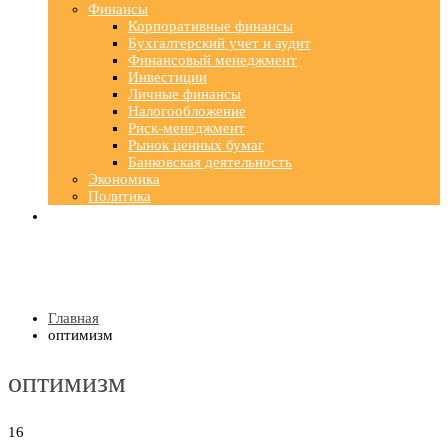
Финансы
Корпоративные финансы
Бухгалтерский учет и аудит
Финансовый менеджмент
Инвестиции
Личные финансы
Налогообложение
Риск-менеджмент
Рынок ценных бумаг
Банковская деятельность
Экономика
Политика
Главная
оптимизм
оптимизм
16