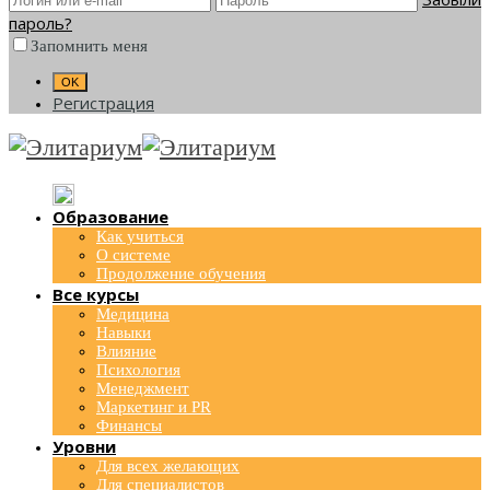
пароль?
Запомнить меня
Регистрация
Образование
Как учиться
О системе
Продолжение обучения
Все курсы
Медицина
Навыки
Влияние
Психология
Менеджмент
Маркетинг и PR
Финансы
Уровни
Для всех желающих
Для специалистов