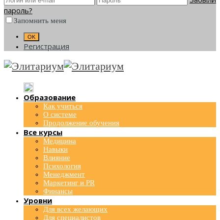
пароль?
Запомнить меня
Регистрация
Образование
Как учиться
О системе
Продолжение обучения
Все курсы
Медицина
Навыки
Влияние
Психология
Менеджмент
Маркетинг и PR
Финансы
Уровни
Для всех желающих
Для специалистов