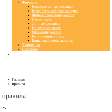
Финансы
Корпоративные финансы
Бухгалтерский учет и аудит
Финансовый менеджмент
Инвестиции
Личные финансы
Налогообложение
Риск-менеджмент
Рынок ценных бумаг
Банковская деятельность
Экономика
Политика
Главная
правила
правила
25