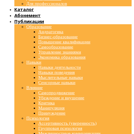
Для профессионалов
Каталог
Абонемент
Публикации
Образование
Андрагогика
Бизнес-образование
Повышение квалификации
Самообразование
Управление знаниями
Экономика образования
Навыки
Навыки деятельности
Навыки поведения
Мыслительные навыки
Сенсорные навыки
Влияние
Самопродвижение
Убеждение и внушение
Критика
Манипуляция
Принуждение
Психология
Ассертивность (уверенность)
Групповая психология
Межличностные коммуникации