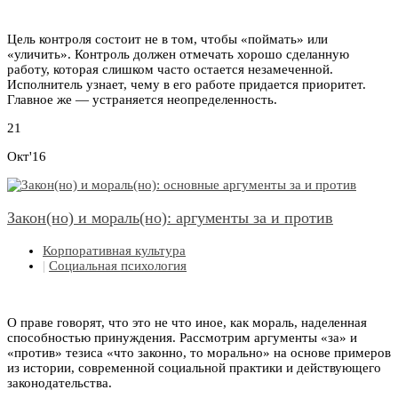
Цель контроля состоит не в том, чтобы «поймать» или
«уличить». Контроль должен отмечать хорошо сделанную
работу, которая слишком часто остается незамеченной.
Исполнитель узнает, чему в его работе придается приоритет.
Главное же — устраняется неопределенность.
21
Окт'16
Закон(но) и мораль(но): аргументы за и против
Корпоративная культура
|
Социальная психология
О праве говорят, что это не что иное, как мораль, наделенная
способностью принуждения. Рассмотрим аргументы «за» и
«против» тезиса «что законно, то морально» на основе примеров
из истории, современной социальной практики и действующего
законодательства.