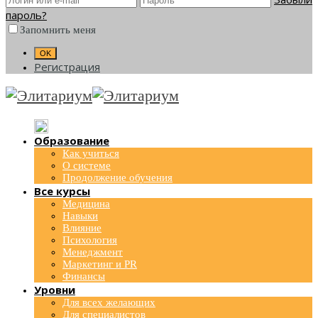
пароль?
Запомнить меня
Регистрация
Образование
Как учиться
О системе
Продолжение обучения
Все курсы
Медицина
Навыки
Влияние
Психология
Менеджмент
Маркетинг и PR
Финансы
Уровни
Для всех желающих
Для специалистов