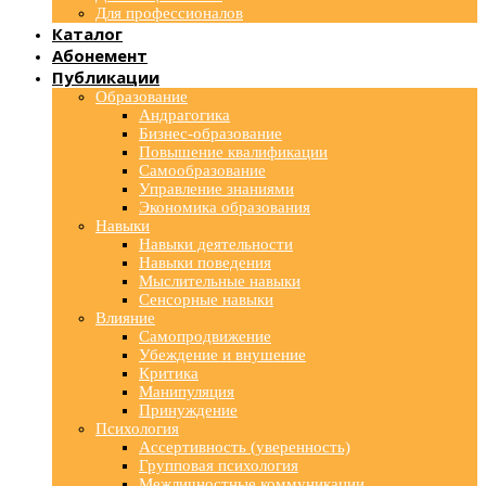
Для профессионалов
Каталог
Абонемент
Публикации
Образование
Андрагогика
Бизнес-образование
Повышение квалификации
Самообразование
Управление знаниями
Экономика образования
Навыки
Навыки деятельности
Навыки поведения
Мыслительные навыки
Сенсорные навыки
Влияние
Самопродвижение
Убеждение и внушение
Критика
Манипуляция
Принуждение
Психология
Ассертивность (уверенность)
Групповая психология
Межличностные коммуникации