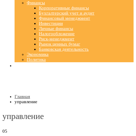
Финансы
Корпоративные финансы
Бухгалтерский учет и аудит
Финансовый менеджмент
Инвестиции
Личные финансы
Налогообложение
Риск-менеджмент
Рынок ценных бумаг
Банковская деятельность
Экономика
Политика
Главная
управление
управление
05