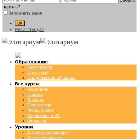
пароль?
Запомнить меня
Регистрация
Образование
Как учиться
О системе
Продолжение обучения
Все курсы
Медицина
Навыки
Влияние
Психология
Менеджмент
Маркетинг и PR
Финансы
Уровни
Для всех желающих
Для специалистов