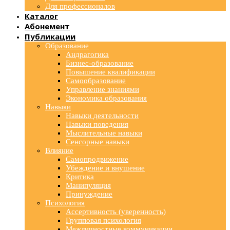
Для профессионалов
Каталог
Абонемент
Публикации
Образование
Андрагогика
Бизнес-образование
Повышение квалификации
Самообразование
Управление знаниями
Экономика образования
Навыки
Навыки деятельности
Навыки поведения
Мыслительные навыки
Сенсорные навыки
Влияние
Самопродвижение
Убеждение и внушение
Критика
Манипуляция
Принуждение
Психология
Ассертивность (уверенность)
Групповая психология
Межличностные коммуникации