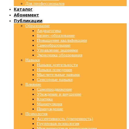
Для профессионалов
Каталог
Абонемент
Публикации
Образование
Андрагогика
Бизнес-образование
Повышение квалификации
Самообразование
Управление знаниями
Экономика образования
Навыки
Навыки деятельности
Навыки поведения
Мыслительные навыки
Сенсорные навыки
Влияние
Самопродвижение
Убеждение и внушение
Критика
Манипуляция
Принуждение
Психология
Ассертивность (уверенность)
Групповая психология
Межличностные коммуникации