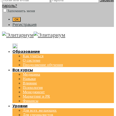
пароль?
Запомнить меня
Регистрация
Образование
Как учиться
О системе
Продолжение обучения
Все курсы
Медицина
Навыки
Влияние
Психология
Менеджмент
Маркетинг и PR
Финансы
Уровни
Для всех желающих
Для специалистов