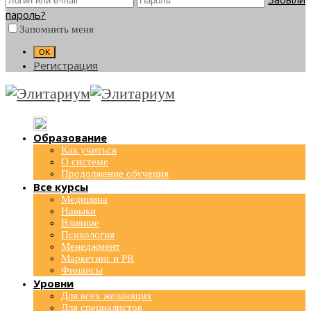
пароль?
Запомнить меня
Регистрация
Образование
Как учиться
О системе
Продолжение обучения
Все курсы
Медицина
Навыки
Влияние
Психология
Менеджмент
Маркетинг и PR
Финансы
Уровни
Для всех желающих
Для специалистов