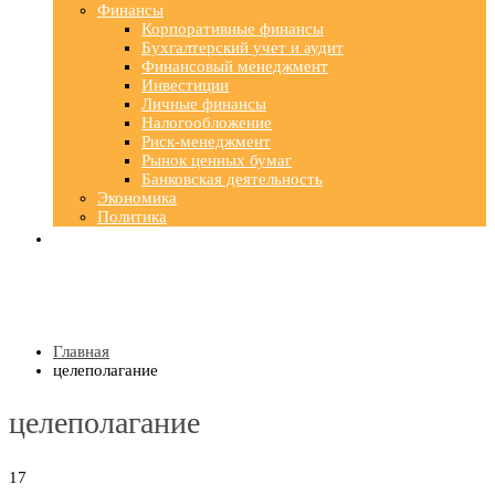
Финансы
Корпоративные финансы
Бухгалтерский учет и аудит
Финансовый менеджмент
Инвестиции
Личные финансы
Налогообложение
Риск-менеджмент
Рынок ценных бумаг
Банковская деятельность
Экономика
Политика
Главная
целеполагание
целеполагание
17