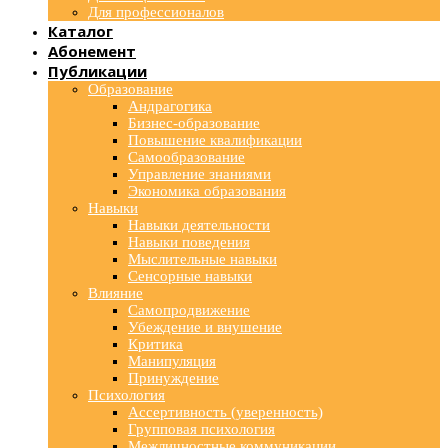
Для профессионалов
Каталог
Абонемент
Публикации
Образование
Андрагогика
Бизнес-образование
Повышение квалификации
Самообразование
Управление знаниями
Экономика образования
Навыки
Навыки деятельности
Навыки поведения
Мыслительные навыки
Сенсорные навыки
Влияние
Самопродвижение
Убеждение и внушение
Критика
Манипуляция
Принуждение
Психология
Ассертивность (уверенность)
Групповая психология
Межличностные коммуникации