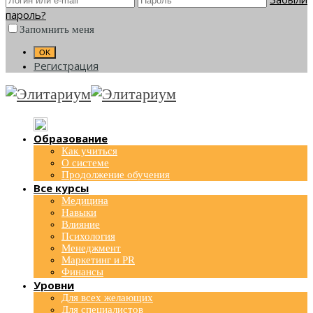
пароль?
Запомнить меня
Регистрация
Образование
Как учиться
О системе
Продолжение обучения
Все курсы
Медицина
Навыки
Влияние
Психология
Менеджмент
Маркетинг и PR
Финансы
Уровни
Для всех желающих
Для специалистов