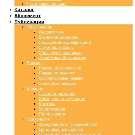
Для профессионалов
Каталог
Абонемент
Публикации
Образование
Андрагогика
Бизнес-образование
Повышение квалификации
Самообразование
Управление знаниями
Экономика образования
Навыки
Навыки деятельности
Навыки поведения
Мыслительные навыки
Сенсорные навыки
Влияние
Самопродвижение
Убеждение и внушение
Критика
Манипуляция
Принуждение
Психология
Ассертивность (уверенность)
Групповая психология
Межличностные коммуникации