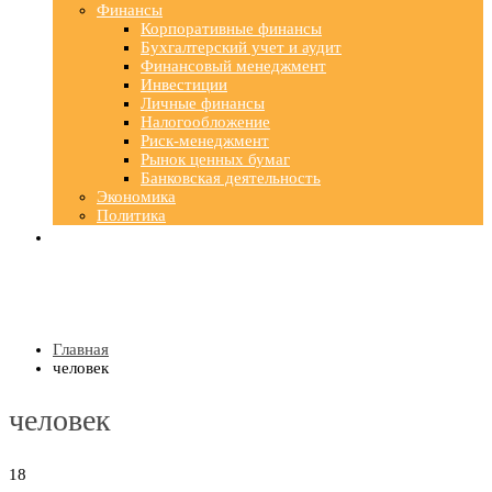
Финансы
Корпоративные финансы
Бухгалтерский учет и аудит
Финансовый менеджмент
Инвестиции
Личные финансы
Налогообложение
Риск-менеджмент
Рынок ценных бумаг
Банковская деятельность
Экономика
Политика
Главная
человек
человек
18