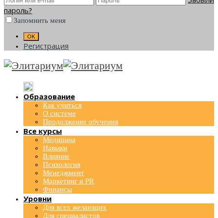
пароль?
Запомнить меня
Регистрация
Образование
Как учиться
О системе
Продолжение обучения
Все курсы
Медицина
Навыки
Влияние
Психология
Менеджмент
Маркетинг и PR
Финансы
Уровни
Для всех желающих
Для специалистов