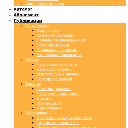
Для профессионалов
Каталог
Абонемент
Публикации
Образование
Андрагогика
Бизнес-образование
Повышение квалификации
Самообразование
Управление знаниями
Экономика образования
Навыки
Навыки деятельности
Навыки поведения
Мыслительные навыки
Сенсорные навыки
Влияние
Самопродвижение
Убеждение и внушение
Критика
Манипуляция
Принуждение
Психология
Ассертивность (уверенность)
Групповая психология
Межличностные коммуникации