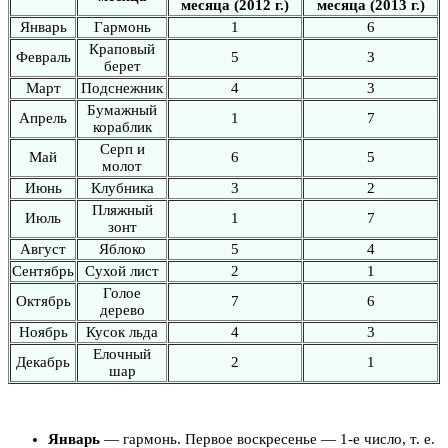
месяца (2012 г.)
месяца (2013 г.)
Январь
Гармонь
1
6
Краповый
Февраль
5
3
берет
Март
Подснежник
4
3
Бумажный
Апрель
1
7
кораблик
Серп и
Май
6
5
молот
Июнь
Клубника
3
2
Пляжный
Июль
1
7
зонт
Август
Яблоко
5
4
Сентябрь
Сухой лист
2
1
Голое
Октябрь
7
6
дерево
Ноябрь
Кусок льда
4
3
Елочный
Декабрь
2
1
шар
Январь
— гармонь. Первое воскресенье — 1-е число, т. е.