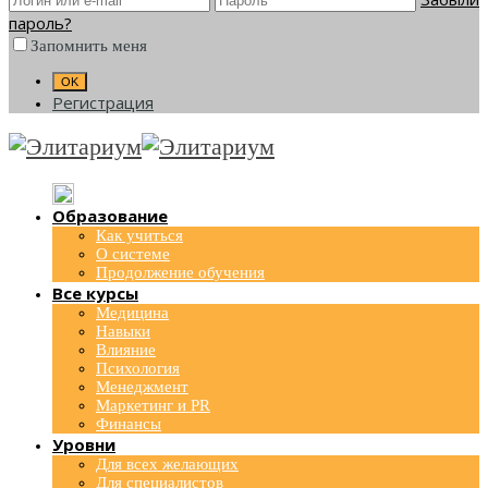
пароль?
Запомнить меня
Регистрация
Образование
Как учиться
О системе
Продолжение обучения
Все курсы
Медицина
Навыки
Влияние
Психология
Менеджмент
Маркетинг и PR
Финансы
Уровни
Для всех желающих
Для специалистов