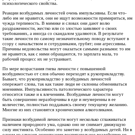
психологического свойства.
Реакции возбудимых личностей очень импульсивны. Если что-
либо им не нравится, они не ищут возможности примириться, им
чужда терпимость. В мимике и словах они дают волю
раздраженности, жестко или со злостью заявляют о своих
требованиях, а иногда со скандалом удаляются. В результате
такие личности по самому незначительному поводу вступают в
ссору с начальством и сотрудниками, грубят; они агрессивны.
Причины недовольства могут оказаться самыми разными: то им
не нравится, как с ними обращаются, то зарплата мала, то
рабочий процесс их не устраивает.
По мере возрастания гнева личности с повышенной
возбудимостью от слов обычно переходят к рукоприкладству.
Бывает, что рукоприкладство у возбудимых личностей
опережает слова, так как такие люди не склонны обмениваться
мнениями. Импульсивность патологического характера
относится также и к влечениям. Возбудимые личности могут
быть совершенно неразборчивы в еде и неумеренны в ее
количестве, полностью поддаваясь своему текущему желанию.
Многие из них становятся хроническими алкоголиками.
Признаки возбудимой личности могут несколько сглаживаться
наличием природного ума, однако оно не снимает движущую
силу инстинкта. Особенно это заметно у возбудимых детей. Ни в
одном из случаев акцентуации воспитательное воздействие не