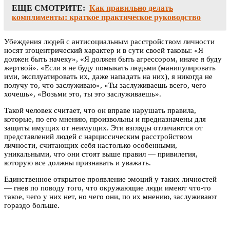
ЕЩЕ СМОТРИТЕ:
Как правильно делать
комплименты: краткое практическое руководство
Убеждения людей с антисоциальным расстройством личности
носят эгоцентрический характер и в сути своей таковы: «Я
должен быть начеку», «Я должен быть агрессором, иначе я буду
жертвой». «Если я не буду помыкать людьми (манипулировать
ими, эксплуатировать их, даже нападать на них), я никогда не
получу то, что заслуживаю», «Ты заслуживаешь всего, чего
хочешь», «Возьми это, ты это заслуживаешь».
Такой человек считает, что он вправе нарушать правила,
которые, по его мнению, произвольны и предназначены для
защиты имущих от неимущих. Эти взгляды отличаются от
представлений людей с нарциссическим расстройством
личности, считающих себя настолько особенными,
уникальными, что они стоят выше правил — привилегия,
которую все должны признавать и уважать.
Единственное открытое проявление эмоций у таких личностей
— гнев по поводу того, что окружающие люди имеют что-то
такое, чего у них нет, но чего они, по их мнению, заслуживают
гораздо больше.