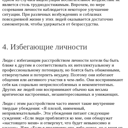
является столь труднодостижимым. Впрочем, по мере
созревания личности наблюдается некоторое улучшение
ситуации. При различных возбуждениях и соблазнах
повседневной жизни у этих людей оказывается достаточно
самоконтроля, чтобы удержаться от безрассудства.
4. Избегающие личности
Люди с избегающим расстройством личности хотели бы быть
ближе к другим и соответствовать их интеллектуальному и
профессиональному потенциалу, но боятся быть обиженными,
отвергнутыми и потерпеть неудачу. Поэтому они избегают
общения или активного участия в чем-либо. Они воспринимают
себя как социально неприспособленных и некомпетентных.
Других же людей они воспринимают обычно как весьма
критически настроенных, незаинтересованных и унижающих.
Люди с этим расстройством часто имеют такие внутренние
твердые убеждения: «Я плохой, никчемный,
непривлекательный». Эти убеждения питают следующие
суждения: «Если люди приблизятся ко мне, они обнаружат
«настоящего меня» и отвергнут, что будет невыносимо и
ужасно». Или: «Если я предприму что-либо новое, но у меня не