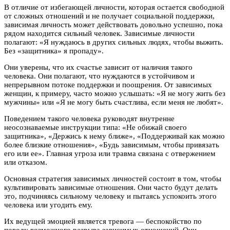
В отличие от избегающей личности, которая остается свободной
от сложных отношений и не получает социальной поддержки,
зависимая личность может действовать довольно успешно, пока
рядом находится сильный человек. Зависимые личности
полагают: «Я нуждаюсь в других сильных людях, чтобы выжить.
Без «защитника» я пропаду».
Они уверены, что их счастье зависит от наличия такого
человека. Они полагают, что нуждаются в устойчивом и
непрерывном потоке поддержки и поощрения. От зависимых
женщин, к примеру, часто можно услышать: «Я не могу жить без
мужчины» или «Я не могу быть счастлива, если меня не любят».
Поведением такого человека руководят внутренне
неосознаваемые инструкции типа: «Не обижай своего
защитника», «Держись к нему ближе», «Поддерживай как можно
более близкие отношения», «Будь зависимым, чтобы привязать
его или ее». Главная угроза или травма связана с отвержением
или отказом.
Основная стратегия зависимых личностей состоит в том, чтобы
культивировать зависимые отношения. Они часто будут делать
это, подчиняясь сильному человеку и пытаясь успокоить этого
человека или угодить ему.
Их ведущей эмоцией является тревога — беспокойство по
поводу возможного разрыва зависимых отношений. Они