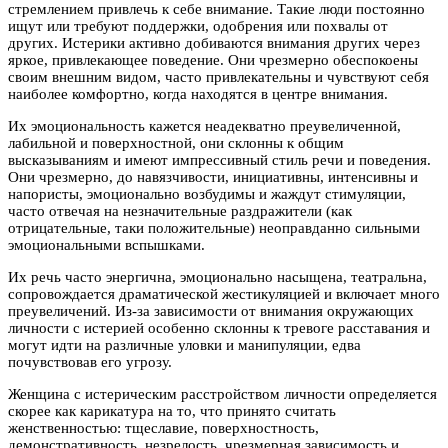
стремлением привлечь к себе внимание. Такие люди постоянно
ищут или требуют поддержки, одобрения или похвалы от
других. Истерики активно добиваются внимания других через
яркое, привлекающее поведение. Они чрезмерно обеспокоены
своим внешним видом, часто привлекательны и чувствуют себя
наиболее комфортно, когда находятся в центре внимания.
Их эмоциональность кажется неадекватно преувеличенной,
лабильной и поверхностной, они склонны к общим
высказываниям и имеют импрессивный стиль речи и поведения.
Они чрезмерно, до навязчивости, инициативны, интенсивны и
напористы, эмоционально возбудимы и жаждут стимуляции,
часто отвечая на незначительные раздражители (как
отрицательные, таки положительные) неоправданно сильными
эмоциональными вспышками.
Их речь часто энергична, эмоционально насыщена, театральна,
сопровождается драматической жестикуляцией и включает много
преувеличений. Из-за зависимости от внимания окружающих
личности с истерией особенно склонны к тревоге расставания и
могут идти на различные уловки и манипуляции, едва
почувствовав его угрозу.
Женщина с истерическим расстройством личности определяется
скорее как карикатура на то, что принято считать
женственностью: тщеславие, поверхностность,
демонстративность, незрелость, чрезмерная зависимость и