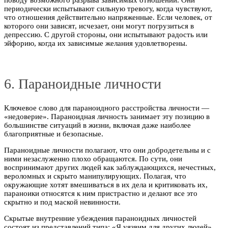
периодически испытывают сильную тревогу, когда чувствуют,
что отношения действительно напряженные. Если человек, от
которого они зависят, исчезает, они могут погрузиться в
депрессию. С другой стороны, они испытывают радость или
эйфорию, когда их зависимые желания удовлетворены.
6. Параноидные личности
Ключевое слово для параноидного расстройства личности —
«недоверие». Параноидная личность занимает эту позицию в
большинстве ситуаций в жизни, включая даже наиболее
благоприятные и безопасные.
Параноидные личности полагают, что они добродетельны и с
ними незаслуженно плохо обращаются. По сути, они
воспринимают других людей как заблуждающихся, нечестных,
вероломных и скрыто манипулирующих. Полагая, что
окружающие хотят вмешиваться в их дела и критиковать их,
параноики относятся к ним пристрастно и делают все это
скрытно и под маской невинности.
Скрытые внутренние убеждения параноидных личностей
состоят из представлений типа: «Я уязвим для других людей»,