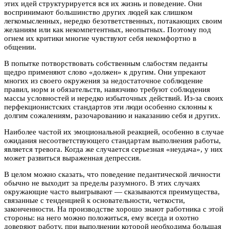
этих идей структурируется вся их жизнь и поведение. Они
воспринимают большинство других людей как слишком
легкомысленных, нередко безответственных, потакающих своим
желаниям или как некомпетентных, неопытных. Поэтому под
огнем их критики многие чувствуют себя некомфортно в
общении.
В попытке потворствовать собственным слабостям педанты
щедро применяют слово «должен» к другим. Они упрекают
многих из своего окружения за недостаточное соблюдение
правил, норм и обязательств, навязчиво требуют соблюдения
массы условностей и нередко избыточных действий. Из-за своих
перфекционистских стандартов эти люди особенно склонны к
долгим сожалениям, разочарованию и наказанию себя и других.
Наиболее частой их эмоциональной реакцией, особенно в случае
ожидания несоответствующего стандартам выполнения работы,
является тревога. Когда же случается серьезная «неудача», у них
может развиться выраженная депрессия.
В целом можно сказать, что поведение педантической личности
обычно не выходит за пределы разумного. В этих случаях
окружающие часто выигрывают — сказываются преимущества,
связанные с тенденцией к основательности, четкости,
законченности. На производстве хорошо знают работника с этой
стороны: на него можно положиться, ему всегда и охотно
доверяют работу, при выполнении которой необходима большая