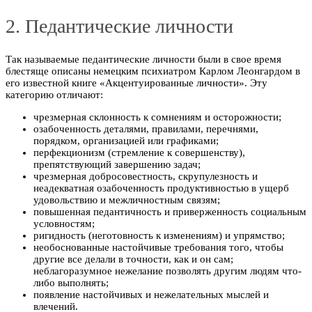
2. Педантические личности
Так называемые педантические личности были в свое время
блестяще описаны немецким психиатром Карлом Леонгардом в
его известной книге «Акцентуированные личности». Эту
категорию отличают:
чрезмерная склонность к сомнениям и осторожности;
озабоченность деталями, правилами, перечнями,
порядком, организацией или графиками;
перфекционизм (стремление к совершенству),
препятствующий завершению задач;
чрезмерная добросовестность, скрупулезность и
неадекватная озабоченность продуктивностью в ущерб
удовольствию и межличностным связям;
повышенная педантичность и приверженность социальным
условностям;
ригидность (неготовность к изменениям) и упрямство;
необоснованные настойчивые требования того, чтобы
другие все делали в точности, как и он сам;
неблагоразумное нежелание позволять другим людям что-
либо выполнять;
появление настойчивых и нежелательных мыслей и
влечений.