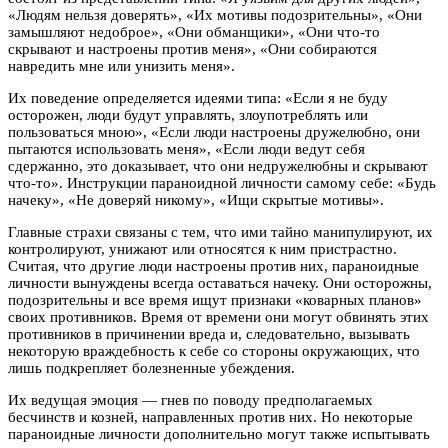
«Людям нельзя доверять», «Их мотивы подозрительны», «Они
замышляют недоброе», «Они обманщики», «Они что-то
скрывают и настроены против меня», «Они собираются
навредить мне или унизить меня».
Их поведение определяется идеями типа: «Если я не буду
осторожен, люди будут управлять, злоупотреблять или
пользоваться мною», «Если люди настроены дружелюбно, они
пытаются использовать меня», «Если люди ведут себя
сдержанно, это доказывает, что они недружелюбны и скрывают
что-то». Инструкции параноидной личности самому себе: «Будь
начеку», «Не доверяй никому», «Ищи скрытые мотивы».
Главные страхи связаны с тем, что ими тайно манипулируют, их
контролируют, унижают или относятся к ним пристрастно.
Считая, что другие люди настроены против них, параноидные
личности вынуждены всегда оставаться начеку. Они осторожны,
подозрительны и все время ищут признаки «коварных планов»
своих противников. Время от времени они могут обвинять этих
противников в причинении вреда и, следовательно, вызывать
некоторую враждебность к себе со стороны окружающих, что
лишь подкрепляет болезненные убеждения.
Их ведущая эмоция — гнев по поводу предполагаемых
бесчинств и козней, направленных против них. Но некоторые
параноидные личности дополнительно могут также испытывать