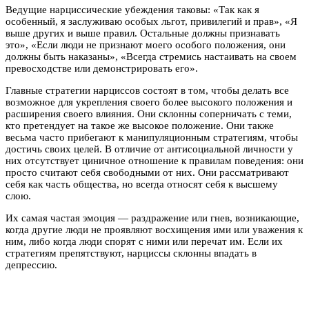
Ведущие нарциссические убеждения таковы: «Так как я
особенный, я заслуживаю особых льгот, привилегий и прав», «Я
выше других и выше правил. Остальные должны признавать
это», «Если люди не признают моего особого положения, они
должны быть наказаны», «Всегда стремись настаивать на своем
превосходстве или демонстрировать его».
Главные стратегии нарциссов состоят в том, чтобы делать все
возможное для укрепления своего более высокого положения и
расширения своего влияния. Они склонны соперничать с теми,
кто претендует на такое же высокое положение. Они также
весьма часто прибегают к манипуляционным стратегиям, чтобы
достичь своих целей. В отличие от антисоциальной личности у
них отсутствует циничное отношение к правилам поведения: они
просто считают себя свободными от них. Они рассматривают
себя как часть общества, но всегда относят себя к высшему
слою.
Их самая частая эмоция — раздражение или гнев, возникающие,
когда другие люди не проявляют восхищения ими или уважения к
ним, либо когда люди спорят с ними или перечат им. Если их
стратегиям препятствуют, нарциссы склонны впадать в
депрессию.