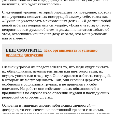
получится, это будет катастрофой».
Следующий уровень, который определяет их поведение, состоит
из внутренних незаметных инструкций самому себе, таких как
«Лучше не участвовать в рискованных делах», «Я должен любой
ценой избегать неприятных ситуаций», «Если я чувствую что-то
неприятное или думаю об этом, я должен попытаться забыть об
этом, отвлекшись или приняв дозу чего-то, что меня успокоит
или отвлечет».
ЕЩЕ СМОТРИТЕ:
Как организовать и успешно
провести дискуссию
Главной угрозой им представляется то, что люди будут считать
их обманщиками, некомпетентными или ничтожествами; их
осудят, унизят или отвергнут. Они стараются избегать ситуаций,
в которых их могут оценивать. Так, они склонны держаться
особняком в социальных группах и не привлекать к себе
внимание. На работе они избегают новых обязанностей и
продвижения по службе из-за опасения неудачи и последующих
репрессий со стороны других.
Основная и типичная эмоция избегающих личностей —
дисфория, то есть сочетание постоянной тревоги с печалью.