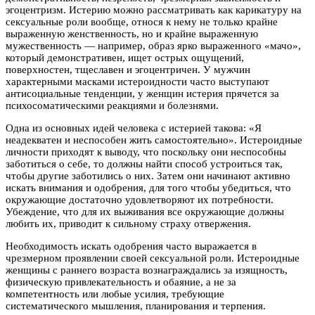
эгоцентризм. Истерию можно рассматривать как карикатуру на
сексуальные роли вообще, относя к нему не только крайне
выраженную женственность, но и крайне выраженную
мужественность — например, образ ярко выраженного «мачо»,
который демонстративен, ищет острых ощущений,
поверхностен, тщеславен и эгоцентричен. У мужчин
характерными масками истероидности часто выступают
антисоциальные тенденции, у женщин истерия прячется за
психосоматическими реакциями и болезнями.
Одна из основных идей человека с истерией такова: «Я
неадекватен и неспособен жить самостоятельно». Истероидные
личности приходят к выводу, что поскольку они неспособны
заботиться о себе, то должны найти способ устроиться так,
чтобы другие заботились о них. Затем они начинают активно
искать внимания и одобрения, для того чтобы убедиться, что
окружающие достаточно удовлетворяют их потребности.
Убеждение, что для их выживания все окружающие должны
любить их, приводит к сильному страху отвержения.
Необходимость искать одобрения часто выражается в
чрезмерном проявлении своей сексуальной роли. Истероидные
женщины с раннего возраста вознаграждались за изящность,
физическую привлекательность и обаяние, а не за
компетентность или любые усилия, требующие
систематического мышления, планирования и терпения.