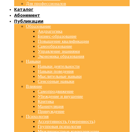
Для профессионалов
Каталог
Абонемент
Публикации
Образование
Андрагогика
Бизнес-образование
Повышение квалификации
Самообразование
Управление знаниями
Экономика образования
Навыки
Навыки деятельности
Навыки поведения
Мыслительные навыки
Сенсорные навыки
Влияние
Самопродвижение
Убеждение и внушение
Критика
Манипуляция
Принуждение
Психология
Ассертивность (уверенность)
Групповая психология
Межличностные коммуникации