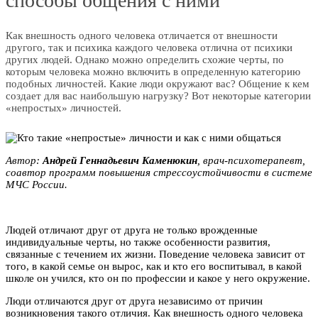
способы общения с ними
Как внешность одного человека отличается от внешности
другого, так и психика каждого человека отлична от психики
других людей. Однако можно определить схожие черты, по
которым человека можно включить в определенную категорию
подобных личностей. Какие люди окружают вас? Общение к кем
создает для вас наибольшую нагрузку? Вот некоторые категории
«непростых» личностей.
Автор:
Aндpeй Геннaдьeвич Kaмeнюкин
, врач-псиxoтеpaпевт,
соавтор программ повышения стрессоустойчивости в системе
МЧС России.
Людей отличают друг от друга не только врожденные
индивидуальные черты, но также особенности развития,
связанные с течением их жизни. Поведение человека зависит от
того, в какой семье он вырос, как и кто его воспитывал, в какой
школе он учился, кто он по профессии и какое у него окружение.
Люди отличаются друг от друга независимо от причин
возникновения такого отличия. Как внешность одного человека