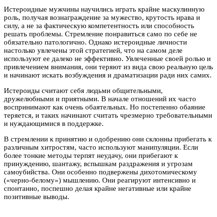
Истероидные мужчины научились играть крайне маскулинную
роль, получая вознаграждение за мужество, крутость нрава и
силу, а не за фактическую компетентность или способность
решать проблемы. Стремление понравиться само по себе не
обязательно патологично. Однако истероидные личности
настолько увлечены этой стратегией, что на самом деле
используют ее далеко не эффективно. Увлеченные своей ролью и
привлечением внимания, они теряют из вида свою реальную цель
и начинают искать возбуждения и драматизации ради них самих.
Истероиды считают себя людьми общительными,
дружелюбными и приятными. В начале отношений их часто
воспринимают как очень обаятельных. Но постепенно обаяние
теряется, и таких начинают считать чрезмерно требовательными
и нуждающимися в поддержке.
В стремлении к принятию и одобрению они склонны прибегать к
различным хитростям, часто используют манипуляции. Если
более тонкие методы терпят неудачу, они прибегают к
принуждению, шантажу, вспышкам раздражения и угрозам
самоубийства. Они особенно подвержены дихотомическому
(«черно-белому») мышлению. Они реагируют интенсивно и
спонтанно, поспешно делая крайне негативные или крайне
позитивные выводы.