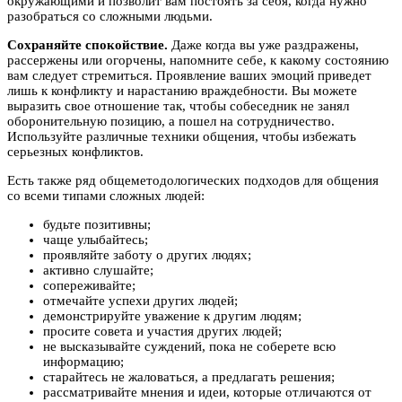
окружающими и позволит вам постоять за себя, когда нужно
разобраться со сложными людьми.
Сохраняйте спокойствие.
Даже когда вы уже раздражены,
рассержены или огорчены, напомните себе, к какому состоянию
вам следует стремиться. Проявление ваших эмоций приведет
лишь к конфликту и нарастанию враждебности. Вы можете
выразить свое отношение так, чтобы собеседник не занял
оборонительную позицию, а пошел на сотрудничество.
Используйте различные техники общения, чтобы избежать
серьезных конфликтов.
Есть также ряд общеметодологических подходов для общения
со всеми типами сложных людей:
будьте позитивны;
чаще улыбайтесь;
проявляйте заботу о других людях;
активно слушайте;
сопереживайте;
отмечайте успехи других людей;
демонстрируйте уважение к другим людям;
просите совета и участия других людей;
не высказывайте суждений, пока не соберете всю
информацию;
старайтесь не жаловаться, а предлагать решения;
рассматривайте мнения и идеи, которые отличаются от