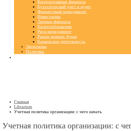
Корпоративные финансы
Бухгалтерский учет и аудит
Финансовый менеджмент
Инвестиции
Личные финансы
Налогообложение
Риск-менеджмент
Рынок ценных бумаг
Банковская деятельность
Экономика
Политика
Главная
Librarium
Учетная политика организации: с чего начать
Учетная политика организации: с чег