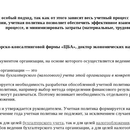
собый подход, так как от этого зависят весь учетный процесс
и, учетная политика позволяет обеспечить эффективное взаим
процессе, и минимизировать затраты (материальные, трудо
торско-консалтинговой фирмы «ЦБА», доктор экономических на
ументом организации, на основе которого осуществляется ведение 
 организации — это
ти бухгалтерского (налогового) учета этой организации в конкр
ируется необходимость разработки обособленной учетной политики 
политики, например выбор метода определения финансового резуль
ия могут различаться. Поэтому возникает необходимость отдельног
ложения.
 и утверждается руководителем. Учетная политика формируется на 
ечение года учетная политика не подлежит, за исключением случае
к для целей
бухгалтерского учета
, так и для целей
налогообложения
ов ведения бухгалтерского учета организации, а для целей налого