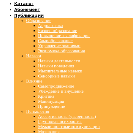
Каталог
Абонемент
Публикации
Образование
Андрагогика
Бизнес-образование
Повышение квалификации
Самообразование
Управление знаниями
Экономика образования
Навыки
Навыки деятельности
Навыки поведения
Мыслительные навыки
Сенсорные навыки
Влияние
Самопродвижение
Убеждение и внушение
Критика
Манипуляция
Принуждение
Психология
Ассертивность (уверенность)
Групповая психология
Межличностные коммуникации
Мотивация