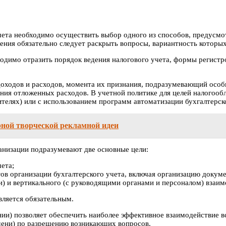
чета необходимо осуществить выбор одного из способов, предусм
жения обязательно следует раскрыть вопросы, вариантность котор
ходимо отразить порядок ведения налогового учета, формы регистр
оходов и расходов, момента их признания, подразумевающий особы
ния отложенных расходов. В учетной политике для целей налогооб
телях) или с использованием программ автоматизации бухгалтерско
рной творческой рекламной идеи
анизации подразумевают две основные цели:
ета;
ов организации бухгалтерского учета, включая организацию докум
) и вертикального (с руководящими органами и персоналом) взаим
вляется обязательным.
ии) позволяет обеспечить наиболее эффективное взаимодействие в
мени) по разрешению возникающих вопросов.