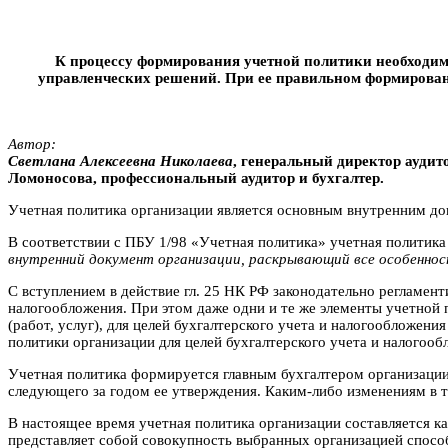
К процессу формирования учетной политики необходим о
управленческих решений. При ее правильном формировани
Автор:
Светлана Алексеевна Николаева
, генеральный директор ауди
Ломоносова, профессиональный аудитор и бухгалтер.
Учетная политика организации является основным внутренним док
В соответствии с ПБУ 1/98 «Учетная политика» учетная политика
внутренний документ организации, раскрывающий все особеннос
С вступлением в действие гл. 25 НК РФ законодательно регламент
налогообложения. При этом даже одни и те же элементы учетной 
(работ, услуг), для целей бухгалтерского учета и налогообложен
политики организации для целей бухгалтерского учета и налогооб
Учетная политика формируется главным бухгалтером организации
следующего за годом ее утверждения. Каким-либо изменениям в т
В настоящее время учетная политика организации составляется ка
представляет собой совокупность выбранных организацией способ