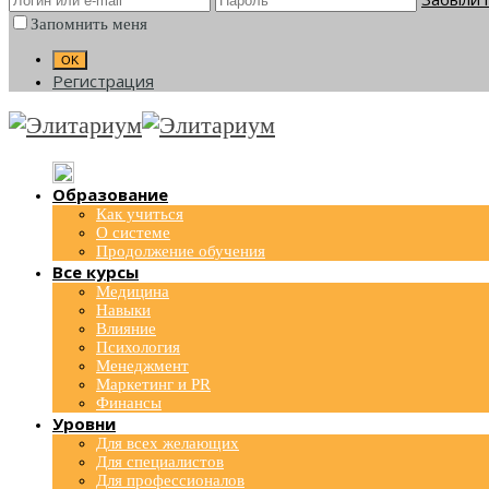
Запомнить меня
Регистрация
Образование
Как учиться
О системе
Продолжение обучения
Все курсы
Медицина
Навыки
Влияние
Психология
Менеджмент
Маркетинг и PR
Финансы
Уровни
Для всех желающих
Для специалистов
Для профессионалов