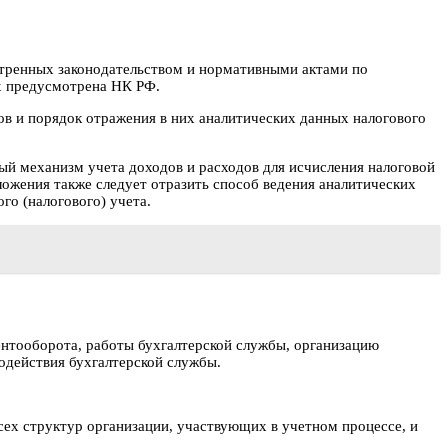
отренных законодательством и нормативными актами по
ых предусмотрена НК РФ.
ов и порядок отражения в них аналитических данных налогового
й механизм учета доходов и расходов для исчисления налоговой
ложения также следует отразить способ ведения аналитических
го (налогового) учета.
ентооборота, работы бухгалтерской службы, организацию
одействия бухгалтерской службы.
сех структур организации, участвующих в учетном процессе, и