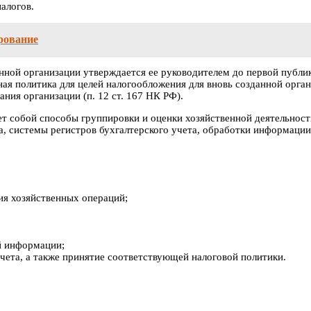
алогов.
ирование
анной организации утверждается ее руководителем до первой публик
ная политика для целей налогообложения для вновь созданной орга
ния организации (п. 12 ст. 167 НК РФ).
ет собой способы группировки и оценки хозяйственной деятельнос
а, системы регистров бухгалтерского учета, обработки информации
я хозяйственных операций;
й информации;
чета, а также принятие соответствующей налоговой политики.