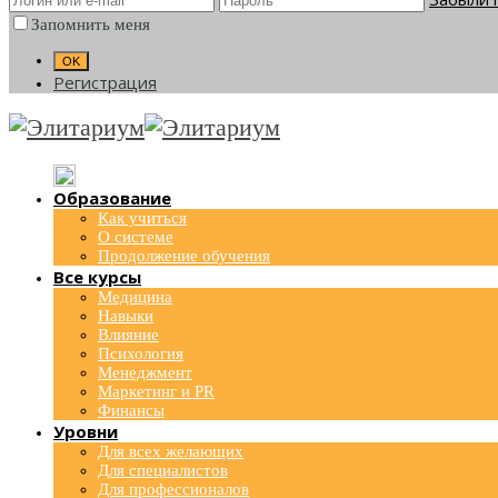
Запомнить меня
Регистрация
Образование
Как учиться
О системе
Продолжение обучения
Все курсы
Медицина
Навыки
Влияние
Психология
Менеджмент
Маркетинг и PR
Финансы
Уровни
Для всех желающих
Для специалистов
Для профессионалов