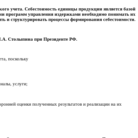
кого учета. Себестоимость единицы продукции является базой
ции программ управления издержками необходимо понимать их
ть и структурировать процессы формирования себестоимости.
П.А. Столыпина при Президенте РФ.
та, поскольку
иалы, услуги;
оронней оценки полученных результатов и реализации на их