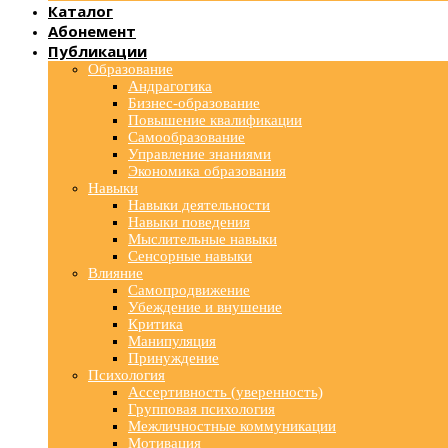
Каталог
Абонемент
Публикации
Образование
Андрагогика
Бизнес-образование
Повышение квалификации
Самообразование
Управление знаниями
Экономика образования
Навыки
Навыки деятельности
Навыки поведения
Мыслительные навыки
Сенсорные навыки
Влияние
Самопродвижение
Убеждение и внушение
Критика
Манипуляция
Принуждение
Психология
Ассертивность (уверенность)
Групповая психология
Межличностные коммуникации
Мотивация