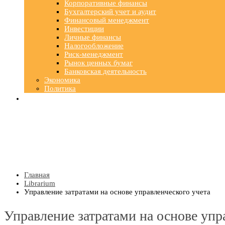
Корпоративные финансы
Бухгалтерский учет и аудит
Финансовый менеджмент
Инвестиции
Личные финансы
Налогообложение
Риск-менеджмент
Рынок ценных бумаг
Банковская деятельность
Экономика
Политика
Главная
Librarium
Управление затратами на основе управленческого учета
Управление затратами на основе упр