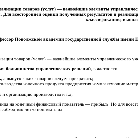
 реализации товаров (услуг) — важнейшие элементы управленчес
. Для всесторонней оценки полученных результатов и реализа
классификацию, выявля
офессор Поволжской академии государственной службы имени 
лизации товаров (услуг) — важнейшие элементы управленческого уче
тия большинства управленческих решений
, в частности:
, а выпуск каких товаров следует прекратить;
роизводства конечного продукта предприятия комплектующие матер
 и организацию производства и т.д.
ияния на конечный финансовый показатель — прибыль. Но для всест
необходимо четко понимать их