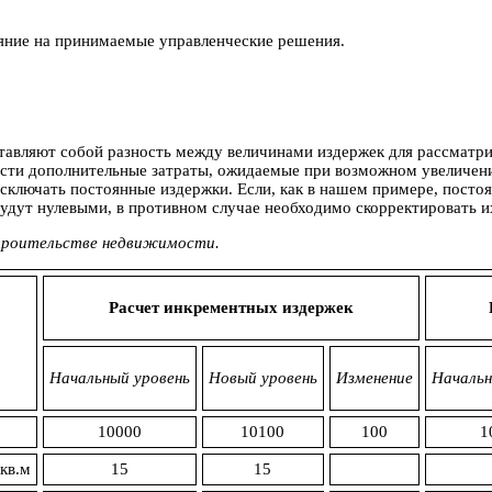
яние на принимаемые управленческие решения.
тавляют собой разность между величинами издержек для рассматр
сти дополнительные затраты, ожидаемые при возможном увеличении
 исключать постоянные издержки. Если, как в нашем примере, пост
удут нулевыми, в противном случае необходимо скорректировать и
строительстве недвижимости.
Расчет инкрементных издержек
Начальный уровень
Новый уровень
Изменение
Начальн
10000
10100
100
1
кв.м
15
15