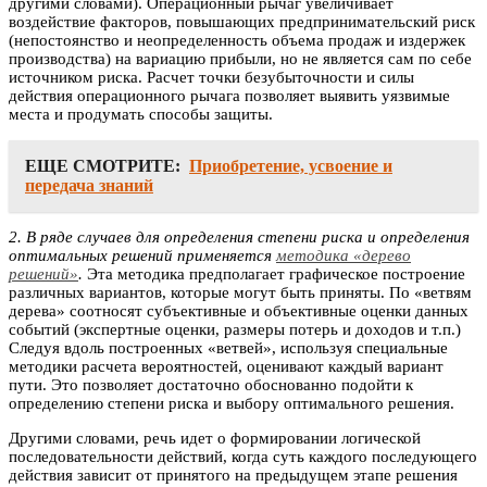
другими словами). Операционный рычаг увеличивает
воздействие факторов, повышающих предпринимательский риск
(непостоянство и неопределенность объема продаж и издержек
производства) на вариацию прибыли, но не является сам по себе
источником риска. Расчет точки безубыточности и силы
действия операционного рычага позволяет выявить уязвимые
места и продумать способы защиты.
ЕЩЕ СМОТРИТЕ:
Приобретение, усвоение и
передача знаний
2. В ряде случаев для определения степени риска и определения
оптимальных решений применяется
методика «дерево
решений»
.
Эта методика предполагает графическое построение
различных вариантов, которые могут быть приняты. По «ветвям
дерева» соотносят субъективные и объективные оценки данных
событий (экспертные оценки, размеры потерь и доходов и т.п.)
Следуя вдоль построенных «ветвей», используя специальные
методики расчета вероятностей, оценивают каждый вариант
пути. Это позволяет достаточно обоснованно подойти к
определению степени риска и выбору оптимального решения.
Другими словами, речь идет о формировании логической
последовательности действий, когда суть каждого последующего
действия зависит от принятого на предыдущем этапе решения