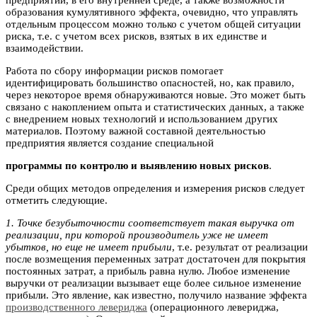
предприятии, в его внутренней среде, а также возможности
образования кумулятивного эффекта, очевидно, что управлять
отдельным процессом можно только с учетом общей ситуации
риска, т.е. с учетом всех рисков, взятых в их единстве и
взаимодействии.
Работа по сбору информации рисков помогает
идентифицировать большинство опасностей, но, как правило,
через некоторое время обнаруживаются новые. Это может быть
связано с накоплением опыта и статистических данных, а также
с внедрением новых технологий и использованием других
материалов. Поэтому важной составной деятельностью
предприятия является создание специальной
программы по контролю и выявлению новых рисков
.
Среди общих методов определения и измерения рисков следует
отметить следующие.
1. Точке безубыточности соответствует такая выручка от
реализации, при которой производитель уже не имеет
убытков, но еще не имеет прибыли
, т.е. результат от реализации
после возмещения переменных затрат достаточен для покрытия
постоянных затрат, а прибыль равна нулю. Любое изменение
выручки от реализации вызывает еще более сильное изменение
прибыли. Это явление, как известно, получило название эффекта
производственного левериджа
(операционного левериджа,