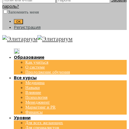
пароль?
Запомнить меня
Регистрация
Образование
Как учиться
О системе
Продолжение обучения
Все курсы
Медицина
Навыки
Влияние
Психология
Менеджмент
Маркетинг и PR
Финансы
Уровни
Для всех желающих
Для специалистов