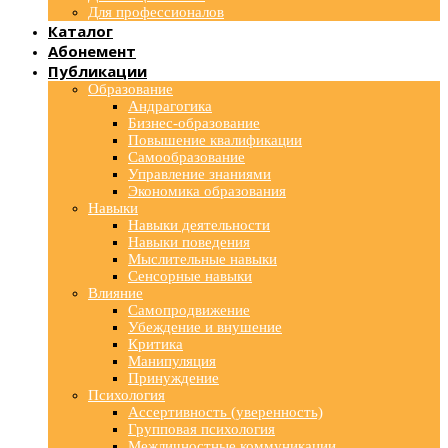
Для профессионалов
Каталог
Абонемент
Публикации
Образование
Андрагогика
Бизнес-образование
Повышение квалификации
Самообразование
Управление знаниями
Экономика образования
Навыки
Навыки деятельности
Навыки поведения
Мыслительные навыки
Сенсорные навыки
Влияние
Самопродвижение
Убеждение и внушение
Критика
Манипуляция
Принуждение
Психология
Ассертивность (уверенность)
Групповая психология
Межличностные коммуникации