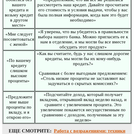
вашего
рассмотреть наш кредит. Давайте просчитаем
кредита и
его стоимость и условия выдачи, чтобы у вас
возьму кредит
была полная информация, когда вам это будет
в другом
необходимо»
месте»
«Я уверена, что вы убедитесь в правильности
«Мне следует
выбора нашего банка. Можно пригласить ее к
посоветоваться
нам в отделение, и мы могли бы все вместе
с женой»
обсудить этот продукт»
«Как вы считаете, будь у нас слишком дорогие
кредиты, мы могли бы их кому-нибудь
«По вашему
продать?»
кредиту
слишком
Сравнивая с более выгодным предложением:
высокие
«Столь низкие проценты не заставляют вас
проценты»
задуматься о скрытых комиссиях?»
«Подсчитайте доход, который получает
«Предложите
вкладчик, открывший вклад неделю назад, и
мне выше
сравните с увеличением процента. Это
проценты по
увеличение покажется несущественным по
вкладу, и я
сравнению с доходом, полученным за эту
открою его»
неделю»
ЕЩЕ СМОТРИТЕ:
Работа с возражениями: техники