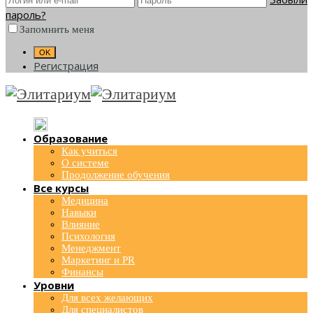
пароль?
Запомнить меня
Регистрация
Образование
Как учиться
О системе
Продолжение обучения
Все курсы
Медицина
Навыки
Влияние
Психология
Менеджмент
Маркетинг и PR
Финансы
Уровни
Для всех желающих
Для специалистов