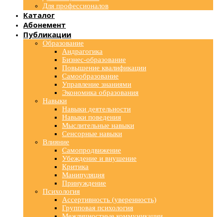
Для профессионалов
Каталог
Абонемент
Публикации
Образование
Андрагогика
Бизнес-образование
Повышение квалификации
Самообразование
Управление знаниями
Экономика образования
Навыки
Навыки деятельности
Навыки поведения
Мыслительные навыки
Сенсорные навыки
Влияние
Самопродвижение
Убеждение и внушение
Критика
Манипуляция
Принуждение
Психология
Ассертивность (уверенность)
Групповая психология
Межличностные коммуникации