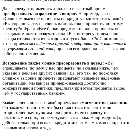
Далее следует применить довольно известный прием —
преобразовать возражение в вопрос.
Например, фраза
«Слишком высокие проценты по кредиту» может стать такой:
«Вы спрашиваете, не слишком ли высокие проценты по этому
кредиту?» Фраза «Все банки предлагают такие проценты по
вкладам» может прозвучать так: «Вас интересует, чем наши
вклады отличаются от вкладов в других банках?» С помощью
этого приема мы
избегаем прямой конфронтации с клиентом и
не ущемляем его гордость
, признав его право на высказывание
собственного мнения.
Возражение также можно преобразовать в довод:
«Вы
спрашиваете, почему у нас проценты по вкладам ниже, чем
указано в рекламе других банков? Да, это так, но поскольку
слишком высокие проценты предлагают наименее надежные
организации, мы как раз придерживаемся достаточно
консервативной политики, предлагая при этом проценты выше,
чем у государственных банков».
Бывает очень полезен такой прием, как
смягчение возражения.
Он заключается в том, чтобы согласиться с клиентом по
второстепенным пунктам или признать его правоту по
некоторым из них, но не уступать в главном. Например: «Да,
действительно при выдаче кредита мы взимаем комиссию, но это
разовая комиссия» и т. д.