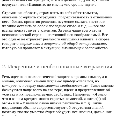
вернусь», или «Извините, но мне нужно срочно идти».
Стремление сбежать, страх взять на себя обязательства,
опасение оскорбить сотрудника, подозрительность в отношении
него, боязнь принятия решения, неумение сказать «нет» или
желание оставить за собой последнее слово и т. д. — все это
всегда присутствует у клиентов. За этим чаще всего стоит
психологический страх — настоящий или воображаемый. Все
это однако не отражает реального ощущения клиента, а скорее
говорит о
стремлении к защите и об общей осторожности
,
которую он проявляет в ситуации, вызывающей беспокойство.
2. Искренние и необоснованные возражения
Речь идет не о психологической защите в прямом смысле, а о
мнении, которого клиент искренне придерживается, но
которое на поверку оказывается необоснованным
. Такое мнение
базируются чаще всего на его вере, идеях и представлениях об
услугах и их предполагаемых свойствах. Например: «Я знаю,
что в вашем кредите много скрытых комиссий, я читал(а) об
этом» или «У вашего банка низкие рейтинги» и т. д. Такие
возражения обычно свидетельствуют об отсутствии знаний,
поэтому вполне уместно будет обсудить все нюансы, дать о них