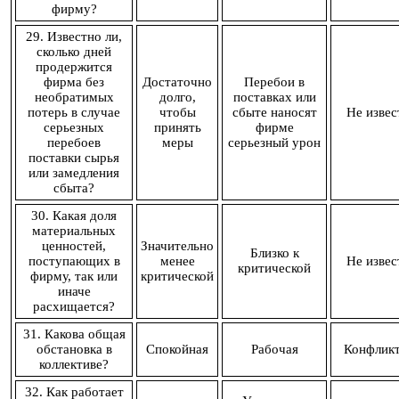
фирму?
29. Известно ли,
сколько дней
продержится
фирма без
Достаточно
Перебои в
необратимых
долго,
поставках или
потерь в случае
чтобы
сбыте наносят
Не извес
серьезных
принять
фирме
перебоев
меры
серьезный урон
поставки сырья
или замедления
сбыта?
30. Какая доля
материальных
ценностей,
Значительно
Близко к
поступающих в
менее
Не извес
критической
фирму, так или
критической
иначе
расхищается?
31. Какова общая
обстановка в
Спокойная
Рабочая
Конфлик
коллективе?
32. Как работает