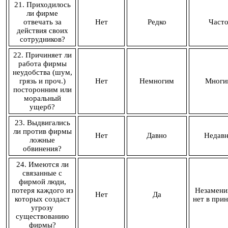
21. Приходилось
ли фирме
отвечать за
Нет
Редко
Част
действия своих
сотрудников?
22. Причиняет ли
работа фирмы
неудобства (шум,
грязь и проч.)
Нет
Немногим
Многи
посторонним или
моральный
ущерб?
23. Выдвигались
ли против фирмы
Нет
Давно
Недав
ложные
обвинения?
24. Имеются ли
связанные с
фирмой люди,
потеря каждого из
Незамен
Нет
Да
которых создаст
нет в при
угрозу
существованию
фирмы?