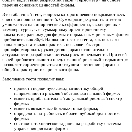
общем виде. Нами разработан такой «термометр» на основе
перечня основных ценностей фирмы.
Это табличный тест, вопросы которого неявно покрывают весь
список основных ценностей. Суммарные результаты ответов
умножаются на эмпирические коэффициенты, сводящие их к
«температуре», т. е. суммарному ориентировочному
показателю, равному для фирмы с нормальным рисковым фоном
приблизительно 36,6. Наглядность этого теста, как показала
наша консультативная практика, позволяет быстро
проинформировать руководство фирмы относительно
актуальности разработки системы риск-менеджмента. При всей
своей приблизительности предложенный рисковый «термометр»
позволяет сориентироваться в текущем состоянии фирмы и
общей характеристике рискового фона.
Заполнение теста позволит вам:
провести первичную самодиагностику общей
напряженности рисковой обстановки на вашей фирме;
выявить приблизительный актуальный рисковый спектр
фирмы;
выявить возможные болевые точки фирмы;
определить потребность в более глубокой диагностике
фирмы;
составить техническое задание на разработку системы
управления рисками фирмы.