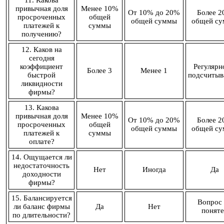
11. Какова
привычная доля
Менее 10%
От 10% до 20%
Более 
просроченных
общей
общей суммы
общей с
платежей к
суммы
получению?
12. Каков на
сегодня
коэффициент
Регулярн
Более 3
Менее 1
быстрой
подсчитыв
ликвидности
фирмы?
13. Какова
привычная доля
Менее 10%
От 10% до 20%
Более 
просроченных
общей
общей суммы
общей с
платежей к
суммы
оплате?
14. Ощущается ли
недостаточность
Нет
Иногда
Да
доходности
фирмы?
15. Балансируется
Вопрос 
ли баланс фирмы
Да
Нет
поняте
по длительности?