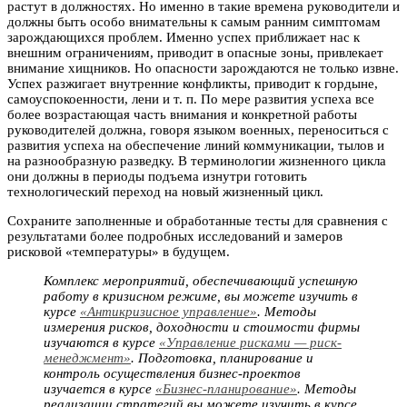
растут в должностях. Но именно в такие времена руководители и
должны быть особо внимательны к самым ранним симптомам
зарождающихся проблем. Именно успех приближает нас к
внешним ограничениям, приводит в опасные зоны, привлекает
внимание хищников. Но опасности зарождаются не только извне.
Успех разжигает внутренние конфликты, приводит к гордыне,
самоуспокоенности, лени и т. п. По мере развития успеха все
более возрастающая часть внимания и конкретной работы
руководителей должна, говоря языком военных, переноситься с
развития успеха на обеспечение линий коммуникации, тылов и
на разнообразную разведку. В терминологии жизненного цикла
они должны в периоды подъема изнутри готовить
технологический переход на новый жизненный цикл.
Сохраните заполненные и обработанные тесты для сравнения с
результатами более подробных исследований и замеров
рисковой «температуры» в будущем.
Комплекс мероприятий, обеспечивающий успешную
работу в кризисном режиме, вы можете изучить в
курсе
«Антикризисное управление»
. Методы
измерения рисков, доходности и стоимости фирмы
изучаются в курсе
«Управление рисками — риск-
менеджмент»
. Подготовка, планирование и
контроль осуществления бизнес-проектов
изучается в курсе
«Бизнес-планирование»
. Методы
реализации стратегий вы можете изучить в курсе