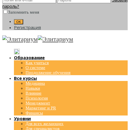
пароль?
Запомнить меня
Регистрация
Образование
Как учиться
О системе
Продолжение обучения
Все курсы
Медицина
Навыки
Влияние
Психология
Менеджмент
Маркетинг и PR
Финансы
Уровни
Для всех желающих
Для специалистов