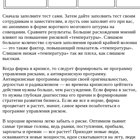
Сначала заполните тест сами. Затем дайте заполнить тест своим
сотрудникам и заместителям, и пусть они заполнят его при вас,
но анонимно в форме короткого мозгового штурма на
совещании. Сравните результаты. Большие расхождения мнений
влияют на повышение рисковой «температуры». Слишком
большое количество случаев заполнения правой крайней колонки
— это также фактор, повышающий показатель «температуры».
Слишком низкая «температура» так же плоха, как слишком
высокая.
Когда фирма в кризисе, то следует формировать не программу
управления рисками, а антикризисную программу.
Антикризисные программы хороши своей оригинальностью,
дерзостью и радикализмом — во времена кризисного цейтнота
действия нужны больше, чем рассуждения. Если фирма в застое,
то нужны глубокая диагностика его причин и формирование
стратегии развития бизнеса. Если же все в норме, фирма
процветает и растет, значит, самое время позаботиться о
программе управления риском.
В хорошие времена легко забыть о риске. Оптимизм пьянит
самые трезвые головы, ведь рынки, поступления, прибыли,
зарплаты и премии — все растет! Приходят новые люди,
осваиваются новые мощности, идеи схватываются на лету, люди