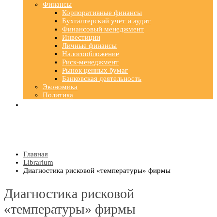
Финансы
Корпоративные финансы
Бухгалтерский учет и аудит
Финансовый менеджмент
Инвестиции
Личные финансы
Налогообложение
Риск-менеджмент
Рынок ценных бумаг
Банковская деятельность
Экономика
Политика
Главная
Librarium
Диагностика рисковой «температуры» фирмы
Диагностика рисковой
«температуры» фирмы