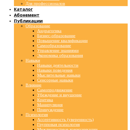
Для профессионалов
Каталог
Абонемент
Публикации
Образование
Андрагогика
Бизнес-образование
Повышение квалификации
Самообразование
Управление знаниями
Экономика образования
Навыки
Навыки деятельности
Навыки поведения
Мыслительные навыки
Сенсорные навыки
Влияние
Самопродвижение
Убеждение и внушение
Критика
Манипуляция
Принуждение
Психология
Ассертивность (уверенность)
Групповая психология
Межличностные коммуникации