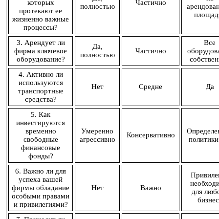
которых
Частично
полностью
арендова
протекают ее
площад
жизненно важные
процессы?
3. Арендует ли
Все
Да,
фирма ключевое
Частично
оборудов
полностью
оборудование?
собствен
4. Активно ли
используются
Нет
Средне
Да
транспортные
средства?
5. Как
инвестируются
временно
Умеренно
Определе
Консервативно
свободные
агрессивно
политики
финансовые
фонды?
6. Важно ли для
Привиле
успеха вашей
необход
фирмы обладание
Нет
Важно
для люб
особыми правами
бизнес
и привилегиями?