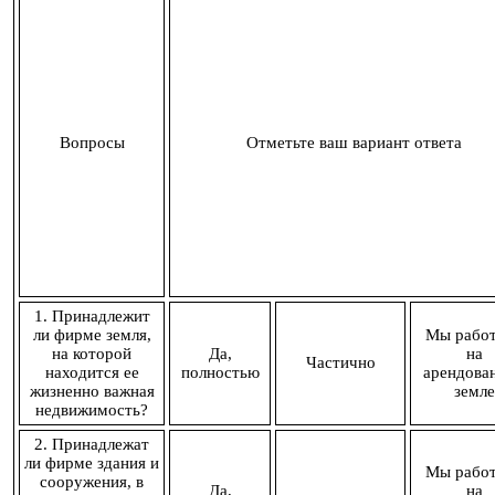
Вопросы
Отметьте ваш вариант ответа
1. Принадлежит
ли фирме земля,
Мы рабо
на которой
Да,
на
Частично
находится ее
полностью
арендова
жизненно важная
земле
недвижимость?
2. Принадлежат
ли фирме здания и
Мы рабо
сооружения, в
Да,
на