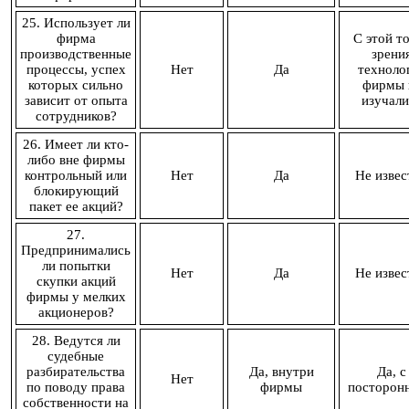
25. Использует ли
фирма
С этой т
производственные
зрени
процессы, успех
Нет
Да
техноло
которых сильно
фирмы 
зависит от опыта
изучали
сотрудников?
26. Имеет ли кто-
либо вне фирмы
контрольный или
Нет
Да
Не извес
блокирующий
пакет ее акций?
27.
Предпринимались
ли попытки
Нет
Да
Не извес
скупки акций
фирмы у мелких
акционеров?
28. Ведутся ли
судебные
разбирательства
Да, внутри
Да, с
Нет
по поводу права
фирмы
посторон
собственности на