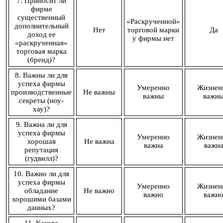
7. Приносит ли
фирме
существенный
«Раскрученной»
дополнительный
Нет
торговой марки
Да
доход ее
у фирмы нет
«раскрученная»
торговая марка
(бренд)?
8. Важны ли для
успеха фирмы
Умеренно
Жизнен
производственные
Не важны
важны
важн
секреты (ноу-
хау)?
9. Важна ли для
успеха фирмы
Умеренно
Жизнен
хорошая
Не важна
важна
важн
репутация
(гудвилл)?
10. Важно ли для
успеха фирмы
Умеренно
Жизнен
обладание
Не важно
важно
важн
хорошими базами
данных?