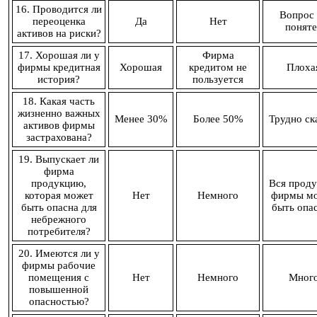
16. Проводится ли
Вопрос 
переоценка
Да
Нет
поняте
активов на риски?
17. Хорошая ли у
Фирма
фирмы кредитная
Хорошая
кредитом не
Плоха
история?
пользуется
18. Какая часть
жизненно важных
Менее 30%
Более 50%
Трудно ск
активов фирмы
застрахована?
19. Выпускает ли
фирма
продукцию,
Вся проду
которая может
Нет
Немного
фирмы м
быть опасна для
быть опа
небрежного
потребителя?
20. Имеются ли у
фирмы рабочие
помещения с
Нет
Немного
Мног
повышенной
опасностью?