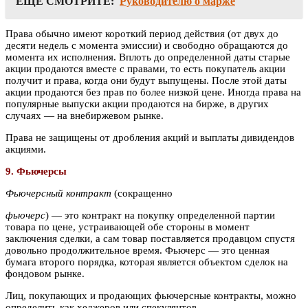
ЕЩЕ СМОТРИТЕ:
Руководителю о марже
Права обычно имеют короткий период действия (от двух до
десяти недель с момента эмиссии) и свободно обращаются до
момента их исполнения. Вплоть до определенной даты старые
акции продаются вместе с правами, то есть покупатель акции
получит и права, когда они будут выпущены. После этой даты
акции продаются без прав по более низкой цене. Иногда права на
популярные выпуски акции продаются на бирже, в других
случаях — на внебиржевом рынке.
Права не защищены от дробления акций и выплаты дивидендов
акциями.
9. Фьючерсы
Фьючерсный контракт
(сокращенно
фьючерс
) — это контракт на покупку определенной партии
товара по цене, устраивающей обе стороны в момент
заключения сделки, а сам товар поставляется продавцом спустя
довольно продолжительное время. Фьючерс — это ценная
бумага второго порядка, которая является объектом сделок на
фондовом рынке.
Лиц, покупающих и продающих фьючерсные контракты, можно
определить как хеджеров или спекулянтов.