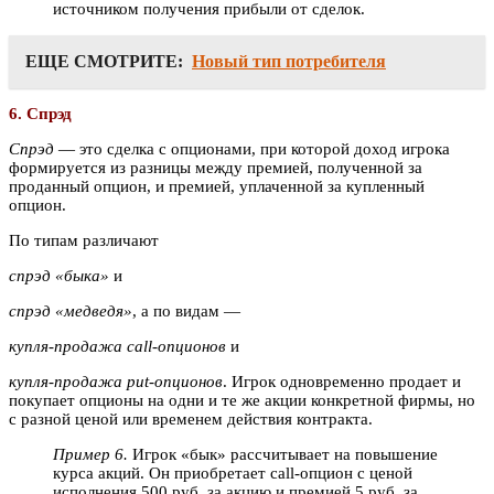
источником получения прибыли от сделок.
ЕЩЕ СМОТРИТЕ:
Новый тип потребителя
6. Спрэд
Спрэд
— это сделка с опционами, при которой доход игрока
формируется из разницы между премией, полученной за
проданный опцион, и премией, уплаченной за купленный
опцион.
По типам различают
спрэд «быка»
и
спрэд «медведя»
, а по видам —
купля-продажа call-опционов
и
купля-продажа put-опционов
. Игрок одновременно продает и
покупает опционы на одни и те же акции конкретной фирмы, но
с разной ценой или временем действия контракта.
Пример 6.
Игрок «бык» рассчитывает на повышение
курса акций. Он приобретает call-опцион с ценой
исполнения 500 руб. за акцию и премией 5 руб. за