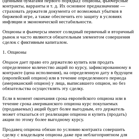
(ценными бумагами первого порядка): опционы, фьючерсные
контракты, варранты и т. д. Их основное предназначение —
страховать держателя документа от возможных убытков в
биржевой игре, а также обеспечить его защиту в условиях
инфляции и экономической нестабильности.
Опционы и фьючерсы имеют солидный первичный и вторичный
рынок и часто являются обязательным элементом совершения
сделок с фиктивным капиталом.
1. Опционы
Опцион
дает право его держателю купить или продать
определенное количество акций по курсу, зафиксированному в
контракте (цена исполнения), на определенную дату в будущем
(европейский опцион) или в течение определенного периода
(американский опцион) у лица, выписавшего опцион, но без
обязательства осуществлять эту сделку.
Если в момент окончания срока европейского опциона или в
течение срока американского опциона курс покупаемых
(продаваемых) акций будет более выгодным, его держатель
может отказаться от реализации опциона и купить (продать)
акции по этому более выгодному курсу.
Продавец опциона обязан по условию контракта совершить
сделку с владельцем опциона даже при неблагоприятном для