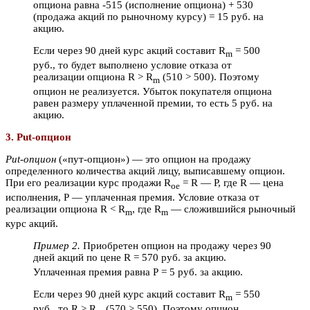
опциона равна -515 (исполнение опциона) + 530
(продажа акций по рыночному курсу) = 15 руб. на
акцию.
Если через 90 дней курс акций составит R
= 500
m
руб., то будет выполнено условие отказа от
реализации опциона R
> R
(510 > 500). Поэтому
m
опцион не реализуется. Убыток покупателя опциона
равен размеру уплаченной премии, то есть 5 руб. на
акцию.
3. Put-опцион
Put-опцион
(«пут-опцион») — это опцион на продажу
определенного количества акций лицу, выписавшему опцион.
При его реализации курс продажи R
= R
— Р, где R
— цена
ое
исполнения, Р — уплаченная премия. Условие отказа от
реализации опциона R
< R
, где R
— сложившийся рыночный
m
m
курс акций.
Пример 2.
Приобретен опцион на продажу через 90
дней акций по цене R
= 570 руб. за акцию.
Уплаченная премия равна Р = 5 руб. за акцию.
Если через 90 дней курс акций составит R
= 550
m
руб., то R
> R
(570 > 550). Поэтому опцион