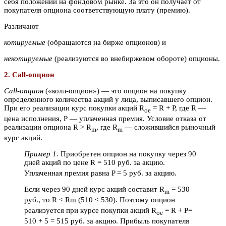
себя положении на фондовом рынке. За это он получает от
покупателя опциона соответствующую плату (премию).
Различают
котируемые
(обращаются на бирже опционов) и
некотируемые
(реализуются во внебиржевом обороте) опционы.
2. Call-опцион
Call-опцион
(«колл-опцион») — это опцион на покупку
определенного количества акций у лица, выписавшего опцион.
При его реализации курс покупки акций R
= R
+ Р, где R
—
ое
цена исполнения, Р — уплаченная премия. Условие отказа от
реализации опциона R
> R
, где R
— сложившийся рыночный
m
m
курс акций.
Пример 1.
Приобретен опцион на покупку через 90
дней акций по цене R
= 510 руб. за акцию.
Уплаченная премия равна P = 5 руб. за акцию.
Если через 90 дней курс акций составит R
= 530
m
руб., то R
< Rm (510 < 530). Поэтому опцион
реализуется при курсе покупки акций R
= R
+ Р=
oe
510 + 5 = 515 руб. за акцию. Прибыль покупателя