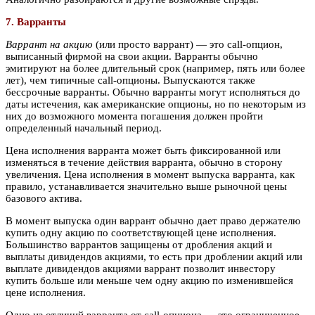
7. Варранты
Варрант на акцию
(или просто варрант) — это call-опцион,
выписанный фирмой на свои акции. Варранты обычно
эмитируют на более длительный срок (например, пять или более
лет), чем типичные call-опционы. Выпускаются также
бессрочные варранты. Обычно варранты могут исполняться до
даты истечения, как американские опционы, но по некоторым из
них до возможного момента погашения должен пройти
определенный начальный период.
Цена исполнения варранта может быть фиксированной или
изменяться в течение действия варранта, обычно в сторону
увеличения. Цена исполнения в момент выпуска варранта, как
правило, устанавливается значительно выше рыночной цены
базового актива.
В момент выпуска один варрант обычно дает право держателю
купить одну акцию по соответствующей цене исполнения.
Большинство варрантов защищены от дробления акций и
выплаты дивидендов акциями, то есть при дроблении акций или
выплате дивидендов акциями варрант позволит инвестору
купить больше или меньше чем одну акцию по изменившейся
цене исполнения.