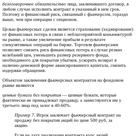
безоговорочное обязательство
лица, заключившего договор, в
любом случае исполнить контракт в указанный в нем срок.
Поэтому и финансовый риск, связанный с фьючерсом, гораздо
выше, чем при операции с опционом.
Целью фьючерсных сделок является страхование (хеджирование)
от финансовых потерь в связи с неблагоприятной конъюнктурой
на рынке, а также увеличение прибыли в результате
спекулятивных операций на бирже. Торговля фьючерсами
позволяет снизить риск финансовых потерь в случае резких
колебаний цен, уменьшить размер резервного фонда,
необходимого для покрытия убытков, ускорить возврат в
налично-денежной форме авансированного капитала, снизить
издержки обращения.
Объектом заключения фьючерсных контрактов на фондовом
рынке являются
ценные бумаги без покрытия
— ценные бумаги, которые
фактически не принадлежат продавцу, а заимствуются им у
третьего лица под залог в 40-60%.
Пример 7.
Игрок заключает фьючерсный контракт на
продажу без покрытия акций по цене 500 руб. за
акцию.
Если на дату реализации контракта курс акций