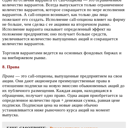
Одно из отличий варранта от call-опциона — это ограниченное
количество варрантов. Всегда выпускается только ограниченное
количество варрантов, которое сокращается по мере исполнения
варрантов. А call-опцион возникает, как только два лица
пожелают его создать. Исполнение call-опциона влияет на фирму
не больше, чем сделка с ее акциями на вторичном рынке.
Исполнение варранта оказывает определенный эффект на
положение предприятия; оно получает больше средств,
увеличивается количество выпущенных акций и сокращается
количество варрантов.
Торговля варрантами ведется на основных фондовых биржах и
на внебиржевом рынке.
8. Права
Права
— это call-опционы, выпущенные предприятием на свои
акции. Они дают акционерам преимущественные права в
отношении подписки на новую эмиссию обыкновенных акций до
их публичного размещения. Каждая акция, находящаяся в
обращении, получает одно право. Одна акция приобретается за
определенное количество прав + денежная сумма, равная цене
подписки. Подписная цена на новые акции обычно
устанавливается ниже рыночного курса акций на момент
выпуска.