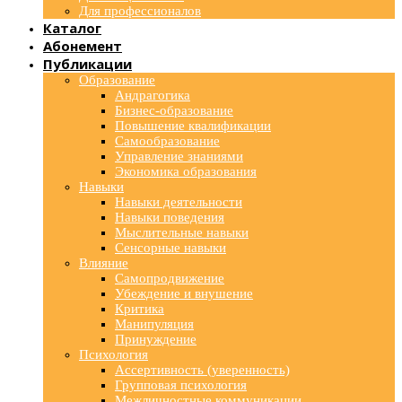
Для профессионалов
Каталог
Абонемент
Публикации
Образование
Андрагогика
Бизнес-образование
Повышение квалификации
Самообразование
Управление знаниями
Экономика образования
Навыки
Навыки деятельности
Навыки поведения
Мыслительные навыки
Сенсорные навыки
Влияние
Самопродвижение
Убеждение и внушение
Критика
Манипуляция
Принуждение
Психология
Ассертивность (уверенность)
Групповая психология
Межличностные коммуникации