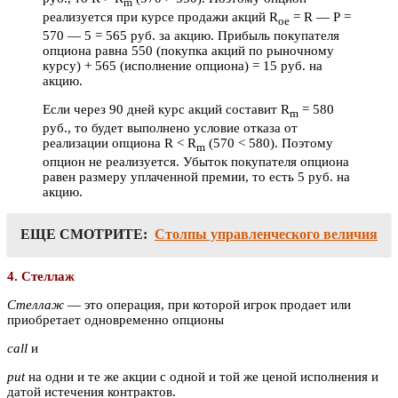
m
реализуется при курсе продажи акций R
= R
— Р =
oe
570 — 5 = 565 руб. за акцию. Прибыль покупателя
опциона равна 550 (покупка акций по рыночному
курсу) + 565 (исполнение опциона) = 15 руб. на
акцию.
Если через 90 дней курс акций составит R
= 580
m
руб., то будет выполнено условие отказа от
реализации опциона R
< R
(570 < 580). Поэтому
m
опцион не реализуется. Убыток покупателя опциона
равен размеру уплаченной премии, то есть 5 руб. на
акцию.
ЕЩЕ СМОТРИТЕ:
Столпы управленческого величия
4. Стеллаж
Стеллаж
— это операция, при которой игрок продает или
приобретает одновременно опционы
call
и
put
на одни и те же акции с одной и той же ценой исполнения и
датой истечения контрактов.