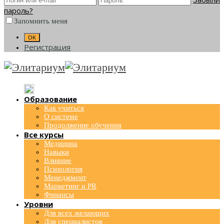
пароль?
Запомнить меня
Регистрация
Образование
Как учиться
О системе
Продолжение обучения
Все курсы
Медицина
Навыки
Влияние
Психология
Менеджмент
Маркетинг и PR
Финансы
Уровни
Для всех желающих
Для специалистов