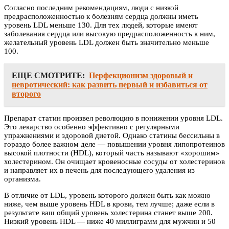
Согласно последним рекомендациям, люди с низкой
предрасположенностью к болезням сердца должны иметь
уровень LDL меньше 130. Для тех людей, которые имеют
заболевания сердца или высокую предрасположенность к ним,
желательный уровень LDL должен быть значительно меньше
100.
ЕЩЕ СМОТРИТЕ:
Перфекционизм здоровый и
невротический: как развить первый и избавиться от
второго
Препарат статин произвел революцию в понижении уровня LDL.
Это лекарство особенно эффективно с регулярными
упражнениями и здоровой диетой. Однако статины бессильны в
гораздо более важном деле — повышении уровня липопротеинов
высокой плотности (HDL), который часть называют «хорошим»
холестерином. Он очищает кровеносные сосуды от холестеринов
и направляет их в печень для последующего удаления из
организма.
В отличие от LDL, уровень которого должен быть как можно
ниже, чем выше уровень HDL в крови, тем лучше; даже если в
результате ваш общий уровень холестерина станет выше 200.
Низкий уровень HDL — ниже 40 миллиграмм для мужчин и 50