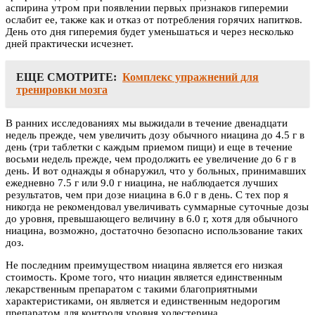
аспирина утром при появлении первых признаков гиперемии
ослабит ее, также как и отказ от потребления горячих напитков.
День ото дня гиперемия будет уменьшаться и через несколько
дней практически исчезнет.
ЕЩЕ СМОТРИТЕ:
Комплекс упражнений для
тренировки мозга
В ранних исследованиях мы выжидали в течение двенадцати
недель прежде, чем увеличить дозу обычного ниацина до 4.5 г в
день (три таблетки с каждым приемом пищи) и еще в течение
восьми недель прежде, чем продолжить ее увеличение до 6 г в
день. И вот однажды я обнаружил, что у больных, принимавших
ежедневно 7.5 г или 9.0 г ниацина, не наблюдается лучших
результатов, чем при дозе ниацина в 6.0 г в день. С тех пор я
никогда не рекомендовал увеличивать суммарные суточные дозы
до уровня, превышающего величину в 6.0 г, хотя для обычного
ниацина, возможно, достаточно безопасно использование таких
доз.
Не последним преимуществом ниацина является его низкая
стоимость. Кроме того, что ниацин является единственным
лекарственным препаратом с такими благоприятными
характеристиками, он является и единственным недорогим
препаратом для контроля уровня холестерина.