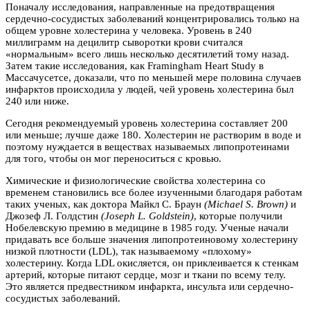
Поначалу исследования, направленные на предотвращения
сердечно-сосудистых заболеваний концентрировались только на
общем уровне холестерина у человека. Уровень в 240
миллиграмм на децилитр сыворотки крови считался
«нормальным» всего лишь несколько десятилетий тому назад.
Затем такие исследования, как Framingham Heart Study в
Массачусетсе, доказали, что по меньшей мере половина случаев
инфарктов происходила у людей, чей уровень холестерина был
240 или ниже.
Сегодня рекомендуемый уровень холестерина составляет 200
или меньше; лучше даже 180. Холестерин не растворим в воде и
поэтому нуждается в веществах называемых липопротеинами
для того, чтобы он мог переноситься с кровью.
Химические и физиологические свойства холестерина со
временем становились все более изученными благодаря работам
таких ученых, как доктора Майкл С. Браун
(Michael S. Brown)
и
Джозеф Л. Голдстин
(Joseph L. Goldstein)
, которые получили
Нобелевскую премию в медицине в 1985 году. Ученые начали
придавать все больше значения липопротеиновому холестерину
низкой плотности (LDL), так называемому «плохому»
холестерину. Когда LDL окисляется, он приклеивается к стенкам
артерий, которые питают сердце, мозг и ткани по всему телу.
Это является предвестником инфаркта, инсульта или сердечно-
сосудистых заболеваний.