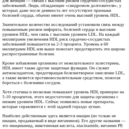
для женщин — связан с высоким риском сердечно-сосудистых
заболеваний. Люди, обладающие «синдромом долгожителя», у
которых даже после девяноста лет отсутствуют признаки
болезней сердца, обычно имеют очень высокий уровень HDL.
Значительное количество исследований установили связь между
повышенным риском инфаркта, болезней сердца и высоким
уровнем HDL, чем связь с высоким уровнем LDL. На каждый
миллиграмм увеличения HDL риск сердечно-сосудистых
заболеваний повышается на 2-3 процента. Уровень в 60
миллиграмм HDL или выше помогает предотвратить эти широко
распространенные болезни.
Кроме избавления организма от нежелательного холестерина,
HDL имеет также другие защитные функции. Он служит
антиоксидантом, предотвращая болезнетворное окисление LDL,
а также является противовоспалительным средством, помогая
бороться с болезнями сосудов.
Хотя статины и несколько повышают уровень HDL примерно на
5-10 процентов, этого недостаточно для защиты организма с
низким уровнем HDL. Сейчас появились новые препараты,
которые справляются с этой задачей гораздо лучше.
Наиболее действенным здесь является ниацин (но только не
ниацин, продаваемый в виде витаминов). Его другие названия —
это ниацинамид, никотиновая кислота, niacinamide, витамин PP,