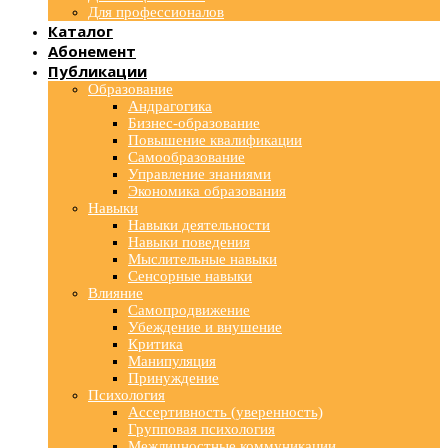
Для профессионалов
Каталог
Абонемент
Публикации
Образование
Андрагогика
Бизнес-образование
Повышение квалификации
Самообразование
Управление знаниями
Экономика образования
Навыки
Навыки деятельности
Навыки поведения
Мыслительные навыки
Сенсорные навыки
Влияние
Самопродвижение
Убеждение и внушение
Критика
Манипуляция
Принуждение
Психология
Ассертивность (уверенность)
Групповая психология
Межличностные коммуникации