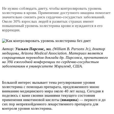
Не нужно соблюдать диету, чтобы контролировать уровень
холестерина в крови. Применение доступного ниацина помогает
значительно снизить риск сердечно-сосудистых заболеваний.
Около 30% взрослых людей в развитых странах имеют
повышенный уровень холестерина крови и нуждаются в его
коррекции.
Автор:
Уильям Парсонс, мл.
(William B. Parsons Jr.), доктор
медицины, Arizona Medical Association. Материал является
сокращенным переводом доклада др. Парсонса, прочитанного
на 39й ежегодной конференции по сердечно-сосудистым
заболеваниям в университете Мэриленд, США.
Большой интерес вызывает тема регулирование уровня
холестерина с помощью препарата, предложенного мною
вниманию медицинского мира около 40 лет назад. Сегодня я
поделюсь с вами своими знаниями текущего состояния
применения никотиновой кислоты (
ниацина
) — первого и до
сих пор непревзойденного лекарственного препарата для
контроля уровня холестерина.