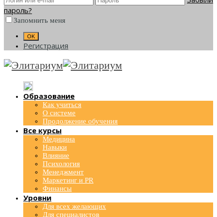
пароль?
Запомнить меня
Регистрация
Образование
Как учиться
О системе
Продолжение обучения
Все курсы
Медицина
Навыки
Влияние
Психология
Менеджмент
Маркетинг и PR
Финансы
Уровни
Для всех желающих
Для специалистов