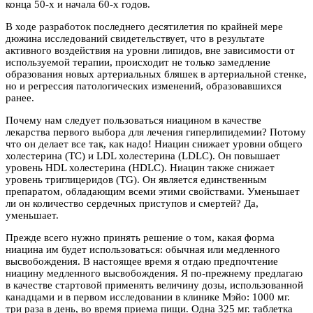
конца 50-х и начала 60-х годов.
В ходе разработок последнего десятилетия по крайней мере
дюжина исследований свидетельствует, что в результате
активного воздействия на уровни липидов, вне зависимости от
используемой терапии, происходит не только замедление
образования новых артериальных бляшек в артериальной стенке,
но и регрессия патологических изменений, образовавшихся
ранее.
Почему нам следует пользоваться ниацином в качестве
лекарства первого выбора для лечения гиперлипидемии? Потому
что он делает все так, как надо! Ниацин снижает уровни общего
холестерина (ТC) и LDL холестерина (LDLC). Он повышает
уровень HDL холестерина (HDLC). Ниацин также снижает
уровень триглицеридов (TG). Он является единственным
препаратом, обладающим всеми этими свойствами. Уменьшает
ли он количество сердечных приступов и смертей? Да,
уменьшает.
Прежде всего нужно принять решение о том, какая форма
ниацина им будет использоваться: обычная или медленного
высвобождения. В настоящее время я отдаю предпочтение
ниацину медленного высвобождения. Я по-прежнему предлагаю
в качестве стартовой применять величину дозы, использованной
канадцами и в первом исследовании в клинике Мэйо: 1000 мг.
три раза в день, во время приема пищи. Одна 325 мг. таблетка