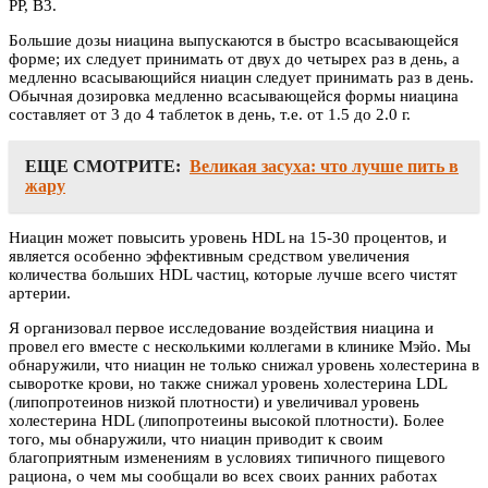
PP, B3.
Большие дозы ниацина выпускаются в быстро всасывающейся
форме; их следует принимать от двух до четырех раз в день, а
медленно всасывающийся ниацин следует принимать раз в день.
Обычная дозировка медленно всасывающейся формы ниацина
составляет от 3 до 4 таблеток в день, т.е. от 1.5 до 2.0 г.
ЕЩЕ СМОТРИТЕ:
Великая засуха: что лучше пить в
жару
Ниацин может повысить уровень HDL на 15-30 процентов, и
является особенно эффективным средством увеличения
количества больших HDL частиц, которые лучше всего чистят
артерии.
Я организовал первое исследование воздействия ниацина и
провел его вместе с несколькими коллегами в клинике Мэйо. Мы
обнаружили, что ниацин не только снижал уровень холестерина в
сыворотке крови, но также снижал уровень холестерина LDL
(липопротеинов низкой плотности) и увеличивал уровень
холестерина HDL (липопротеины высокой плотности). Более
того, мы обнаружили, что ниацин приводит к своим
благоприятным изменениям в условиях типичного пищевого
рациона, о чем мы сообщали во всех своих ранних работах