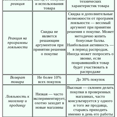
технических
реакция
и использования
характеристик товара
товара
Скидка и дополнительные
возможности от программ
лояльности — весомый
аргумент при принятии
Скидка не
решения о покупке. Может
является
методично копить
Реакция на
решающим
бонусные баллы.
программы
аргументом при
Наибольшая активность —
лояльности
принятии решения
в период распродаж.
о покупке
Иногда может попросить о
звонке, если
понравившийся товар
будет участвовать в
распродаже
Возврат
Не более 10%
До 30% покупок
товара
всех покупок
Высокая — склонен делать
покупки в проверенных
Низкая — часто
Лояльность к
магазинах, часто
экспериментирует,
магазину и
консультируется у одного
охотно заходит в
продавцу
и того же продавца,
новые магазины
стараясь приходить
именно в день его работы