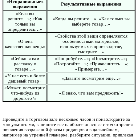
«Неправильные»
Результативные выражения
выражения
«Если вы
решите…»; «Как
«Когда вы решите…»; «Как только вы
только вы
выберете товар…»
определитесь…»
«Свойства этой вещи определяются
«Очень
особенностями материалов,
качественная вещь»
используемых в производстве,
смотрите…»
«Сейчас я вам
«Попробуйте…»; «Посмотрите…»;
расскажу о
«Потрогайте…»; «Прикоснитесь…»;
товаре…»
«Примерьте…»
«У нас есть и более
«Давайте посмотрим еще…»
дешевый товар»
«Может, посмотрим
что-нибудь из
«Я знаю, что вам предложить!»
дорогого?»
Проведите в торговом зале несколько часов и понаблюдайте за
консультантами, запишите все наиболее опасные с точки зрения
появления возражений фразы продавцов и в дальнейшем,
например на утренней планерке, разберите ситуации, привлекая