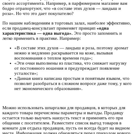
своего ассортимента. Например, в парфюмерном магазине вам
бодро отрапортуют, что «в составе этих духов — ландыш и
роза». Но что это дает покупателю?
По нашим наблюдениям в торговых залах, наиболее эффективно,
если продавец-консультант применяет принцип
«одна
характеристика — одна выгода».
Это просто запомнить и
легко применить в практике. Например:
«В составе этих духов — ландыш и роза, поэтому аромат
нежно и медленно раскрывается на коже, вызывая
воспоминания о теплом времени года»;
«Эти очки выполнены из пластика, что снижает нагрузку
от постоянного ношения и предупреждает появление
усталости»;
«Данная книга написана простым и понятным языком, что
позволит разобраться в сложном вопросе даже тому, у кого
нет экономического образования».
Можно использовать шпаргалки для продавцов, в которых для
каждого товара перечислены параметры и выгоды. Продавцу
остается только выучить наизусть текст и применять его при
общении с посетителем. Разместите список выгод товаров в
комнате для отдыха продавцов, пусть он всегда будет на видном
месте. Информация должна обновляться перед приходом нового