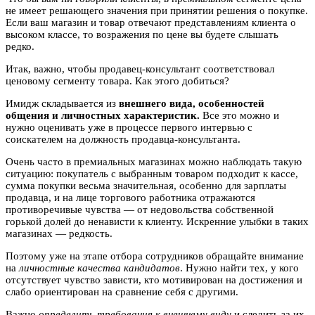
не имеет решающего значения при принятии решения о покупке.
Если ваш магазин и товар отвечают представлениям клиента о
высоком классе, то возражения по цене вы будете слышать
редко.
Итак, важно, чтобы продавец-консультант соответствовал
ценовому сегменту товара. Как этого добиться?
Имидж складывается из
внешнего вида, особенностей
общения и личностных характеристик.
Все это можно и
нужно оценивать уже в процессе первого интервью с
соискателем на должность продавца-консультанта.
Очень часто в премиальных магазинах можно наблюдать такую
ситуацию: покупатель с выбранным товаром подходит к кассе,
сумма покупки весьма значительная, особенно для зарплаты
продавца, и на лице торгового работника отражаются
противоречивые чувства — от недовольства собственной
горькой долей до ненависти к клиенту. Искренние улыбки в таких
магазинах — редкость.
Поэтому уже на этапе отбора сотрудников обращайте внимание
на
личностные качества кандидатов
. Нужно найти тех, у кого
отсутствует чувство зависти, кто мотивирован на достижения и
слабо ориентирован на сравнение себя с другими.
Важно
определить требования к внешнему виду
и следить за их