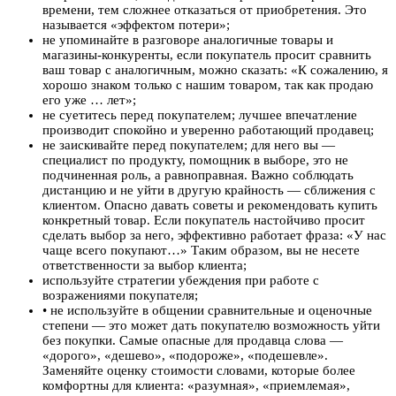
времени, тем сложнее отказаться от приобретения. Это
называется «эффектом потери»;
не упоминайте в разговоре аналогичные товары и
магазины-конкуренты, если покупатель просит сравнить
ваш товар с аналогичным, можно сказать: «К сожалению, я
хорошо знаком только с нашим товаром, так как продаю
его уже … лет»;
не суетитесь перед покупателем; лучшее впечатление
производит спокойно и уверенно работающий продавец;
не заискивайте перед покупателем; для него вы —
специалист по продукту, помощник в выборе, это не
подчиненная роль, а равноправная. Важно соблюдать
дистанцию и не уйти в другую крайность — сближения с
клиентом. Опасно давать советы и рекомендовать купить
конкретный товар. Если покупатель настойчиво просит
сделать выбор за него, эффективно работает фраза: «У нас
чаще всего покупают…» Таким образом, вы не несете
ответственности за выбор клиента;
используйте стратегии убеждения при работе с
возражениями покупателя;
• не используйте в общении сравнительные и оценочные
степени — это может дать покупателю возможность уйти
без покупки. Самые опасные для продавца слова —
«дорого», «дешево», «подороже», «подешевле».
Заменяйте оценку стоимости словами, которые более
комфортны для клиента: «разумная», «приемлемая»,