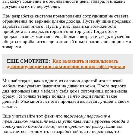
выскажут сомнение в обоснованности цены товара, и никакие
аргументы их не переубедят.
При разработке системы премирования сотрудников не ставьте
ограничения по верхней планке дохода. Пусть лучшие продавцы
зарабатывают много! Пусть у них появится возможность
приобретать товары, которыми они торгуют. Тогда объем
продаж в вашем магазине еще больше возрастет, ведь к умению
общаться прибавится еще и личный опыт пользования дорогими
товарами.
ЕЩЕ СМОТРИТЕ:
Как выяснить и использовать
доминирующие типы мышления ваших собеседников
Мы наблюдали, как в одном из салонов дорогой итальянской
мебели консультант накопила на диван из кожи. После первого
дня использования мебели у себя дома сотрудница произнесла
фразу: «Я только теперь поняла, за что люди платят такие
деньги!» Уже много лет этот продавец является лучшей в своем
салоне.
Еще учитывайте тот факт, что
торговому персоналу в
премиальном магазине нельзя устанавливать уровень оклада и
совокупного дохода ниже, чем в среднем по рынку
. Если вы
попытаетесь экономить на заработной плате персонала, то