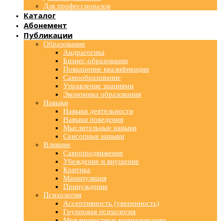
Для профессионалов
Каталог
Абонемент
Публикации
Образование
Андрагогика
Бизнес-образование
Повышение квалификации
Самообразование
Управление знаниями
Экономика образования
Навыки
Навыки деятельности
Навыки поведения
Мыслительные навыки
Сенсорные навыки
Влияние
Самопродвижение
Убеждение и внушение
Критика
Манипуляция
Принуждение
Психология
Ассертивность (уверенность)
Групповая психология
Межличностные коммуникации