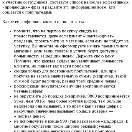
к участию сотрудников, составьте список наиболее эффективных
«продающих» фраз и раздайте эту информацию всем, кто
общается с покупателями.
Какие еще «фишки» можно использовать:
помните, что на первую покупку скидка не
предоставляется, даже если клиент «шантажирует»
продавца, грозясь уйти из магазина, если ему не пойдут на
уступку. Вы никогда не сформируете имидж премиального
магазина, если ваши товары и услуги будут доступны
большинству зашедших людей. Держите свою цену.
Помните, что каждая скидка не увеличивает лояльность
клиента, но лишает вас части прибыли;
скидка только для постоянных покупателей, или при
покупке на весьма значительную сумму (например, такой
суммой будет величина, равная трем средним чекам);
российскими покупателями лучше воспринимаются
четные цифры;
не округляйте до порядка (например, 9800 воспринимается
хуже, чем 9816); чем более круглая цифра, тем больше
недоверия она вызывает, в то время как четная цифра с
некруглым значением вызывает больше доверия —
«честная цена»;
не используйте в конце 999 (так называемое «эльдорадо»):
многие покупатели после широко рекламируемых
распродаж крайне негативно относятся к подобным