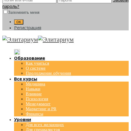
пароль?
Запомнить меня
Регистрация
Образование
Как учиться
О системе
Продолжение обучения
Все курсы
Медицина
Навыки
Влияние
Психология
Менеджмент
Маркетинг и PR
Финансы
Уровни
Для всех желающих
Для специалистов