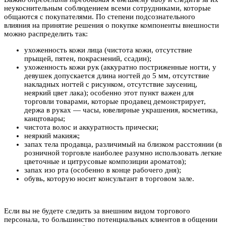
неукоснительным соблюдением всеми сотрудниками, которые
общаются с покупателями. По степени подсознательного
влияния на принятие решения о покупке компоненты внешности
можно распределить так:
ухоженность кожи лица (чистота кожи, отсутствие
прыщей, пятен, покраснений, ссадин);
ухоженность кожи рук (аккуратно постриженные ногти, у
девушек допускается длина ногтей до 5 мм, отсутствие
накладных ногтей с рисунком, отсутствие заусениц,
неяркий цвет лака); особенно этот пункт важен для
торговли товарами, которые продавец демонстрирует,
держа в руках — часы, ювелирные украшения, косметика,
канцтовары;
чистота волос и аккуратность прически;
неяркий макияж;
запах тела продавца, различимый на близком расстоянии (в
розничной торговле наиболее разумно использовать легкие
цветочные и цитрусовые композиции ароматов);
запах изо рта (особенно в конце рабочего дня);
обувь, которую носит консультант в торговом зале.
Если вы не будете следить за внешним видом торгового
персонала, то большинство потенциальных клиентов в общении