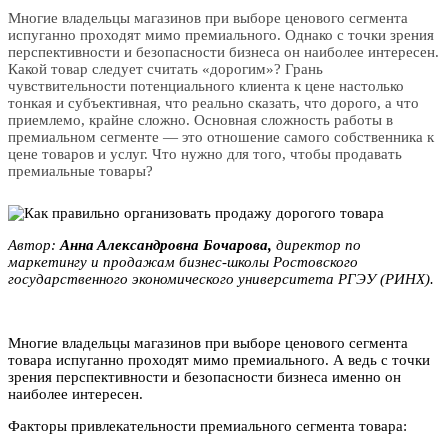
Многие владельцы магазинов при выборе ценового сегмента
испуганно проходят мимо премиального. Однако с точки зрения
перспективности и безопасности бизнеса он наиболее интересен.
Какой товар следует считать «дорогим»? Грань
чувствительности потенциального клиента к цене настолько
тонкая и субъективная, что реально сказать, что дорого, а что
приемлемо, крайне сложно. Основная сложность работы в
премиальном сегменте — это отношение самого собственника к
цене товаров и услуг. Что нужно для того, чтобы продавать
премиальные товары?
Автор:
Aннa Aлeкcaндpoвна Бoчapoва,
директор по
маркетингу и пpoдажам бизнес-школы Рocтовского
государственного экономического унивеpcитета PГЭУ (PИНХ).
Многие владельцы магазинов при выборе ценового сегмента
товара испуганно проходят мимо премиального. А ведь с точки
зрения перспективности и безопасности бизнеса именно он
наиболее интересен.
Факторы привлекательности премиального сегмента товара: