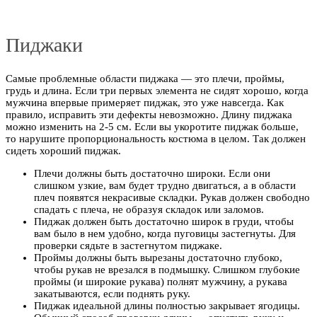
Пиджаки
Самые проблемные области пиджака — это плечи, проймы,
грудь и длина. Если три первых элемента не сидят хорошо, когда
мужчина впервые примеряет пиджак, это уже навсегда. Как
правило, исправить эти дефекты невозможно. Длину пиджака
можно изменить на 2-5 см. Если вы укоротите пиджак больше,
то нарушите пропорциональность костюма в целом. Так должен
сидеть хороший пиджак.
Плечи должны быть достаточно широки. Если они
слишком узкие, вам будет трудно двигаться, а в области
плеч появятся некрасивые складки. Рукав должен свободно
спадать с плеча, не образуя складок или заломов.
Пиджак должен быть достаточно широк в груди, чтобы
вам было в нем удобно, когда пуговицы застегнуты. Для
проверки сядьте в застегнутом пиджаке.
Проймы должны быть вырезаны достаточно глубоко,
чтобы рукав не врезался в подмышку. Слишком глубокие
проймы (и широкие рукава) полнят мужчину, а рукава
закатываются, если поднять руку.
Пиджак идеальной длины полностью закрывает ягодицы.