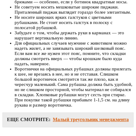
брюками — особенно, если у ботинок квадратные носы.
Не советуем носить мешковатые широкие пиджаки.
Приталенный пиджак выглядит гораздо более элегантным.
Не носите широких ярких галстуков с цветными
рубашками. Не стоит носить галстук в полоску с
полосатой рубашкой.
Забудьте о том, чтобы держать руки в карманах — это
нарушает вертикальную линию.
Для официальных случаев мужчине с животиком можно
надеть жилет, а не завязывать широкий шелковый пояс.
Если вам все же нужен этот пояс, помните, что складки
должны смотреть вверх — чтобы крошкам было куда
падать, наверное.
Воротнички на официальных рубашках должны прилегать
к шее, не врезаясь в нее, но и не отставая. Слишком
большой воротничок смотрится так же плохо, как и
чересчур маленький. Сама рубашка должна быть удобной,
но не слишком просторной, чтобы материал не собирался
в складки. Хлопковые рубашки могут сесть при стирке.
При покупке такой рубашки прибавьте 1-1,5 см. на длину
рукава и размер воротничка.
ЕЩЕ СМОТРИТЕ:
Малый треугольник менеджмента