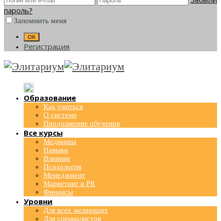
пароль?
Запомнить меня
Регистрация
Образование
Как учиться
О системе
Продолжение обучения
Все курсы
Медицина
Навыки
Влияние
Психология
Менеджмент
Маркетинг и PR
Финансы
Уровни
Для всех желающих
Для специалистов