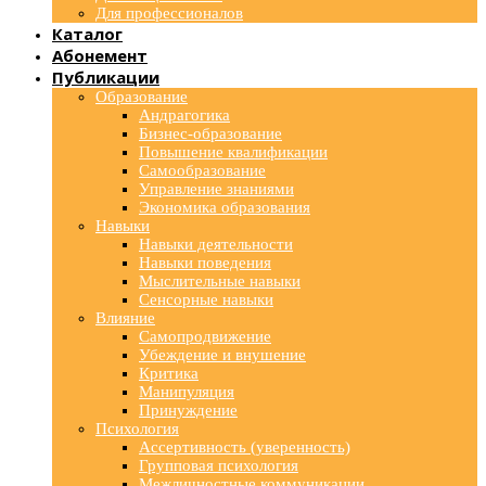
Для профессионалов
Каталог
Абонемент
Публикации
Образование
Андрагогика
Бизнес-образование
Повышение квалификации
Самообразование
Управление знаниями
Экономика образования
Навыки
Навыки деятельности
Навыки поведения
Мыслительные навыки
Сенсорные навыки
Влияние
Самопродвижение
Убеждение и внушение
Критика
Манипуляция
Принуждение
Психология
Ассертивность (уверенность)
Групповая психология
Межличностные коммуникации