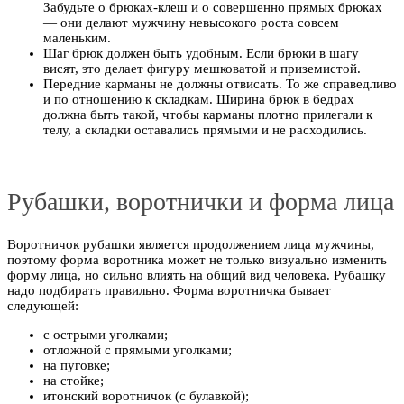
Забудьте о брюках-клеш и о совершенно прямых брюках
— они делают мужчину невысокого роста совсем
маленьким.
Шаг брюк должен быть удобным. Если брюки в шагу
висят, это делает фигуру мешковатой и приземистой.
Передние карманы не должны отвисать. То же справедливо
и по отношению к складкам. Ширина брюк в бедрах
должна быть такой, чтобы карманы плотно прилегали к
телу, а складки оставались прямыми и не расходились.
Рубашки, воротнички и форма лица
Воротничок рубашки является продолжением лица мужчины,
поэтому форма воротника может не только визуально изменить
форму лица, но сильно влиять на общий вид человека. Рубашку
надо подбирать правильно. Форма воротничка бывает
следующей:
с острыми уголками;
отложной с прямыми уголками;
на пуговке;
на стойке;
итонский воротничок (с булавкой);