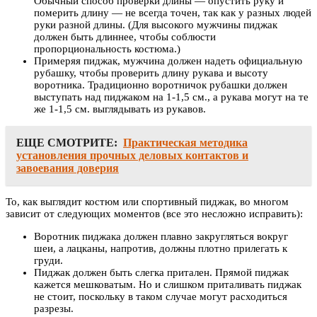
Обычный способ проверки длины — опустить руку и
померить длину — не всегда точен, так как у разных людей
руки разной длины. (Для высокого мужчины пиджак
должен быть длиннее, чтобы соблюсти
пропорциональность костюма.)
Примеряя пиджак, мужчина должен надеть официальную
рубашку, чтобы проверить длину рукава и высоту
воротника. Традиционно воротничок рубашки должен
выступать над пиджаком на 1-1,5 см., а рукава могут на те
же 1-1,5 см. выглядывать из рукавов.
ЕЩЕ СМОТРИТЕ:
Практическая методика
установления прочных деловых контактов и
завоевания доверия
То, как выглядит костюм или спортивный пиджак, во многом
зависит от следующих моментов (все это несложно исправить):
Воротник пиджака должен плавно закругляться вокруг
шеи, а лацканы, напротив, должны плотно прилегать к
груди.
Пиджак должен быть слегка притален. Прямой пиджак
кажется мешковатым. Но и слишком приталивать пиджак
не стоит, поскольку в таком случае могут расходиться
разрезы.