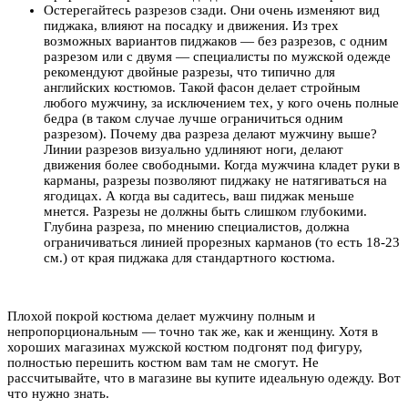
Остерегайтесь разрезов сзади. Они очень изменяют вид
пиджака, влияют на посадку и движения. Из трех
возможных вариантов пиджаков — без разрезов, с одним
разрезом или с двумя — специалисты по мужской одежде
рекомендуют двойные разрезы, что типично для
английских костюмов. Такой фасон делает стройным
любого мужчину, за исключением тех, у кого очень полные
бедра (в таком случае лучше ограничиться одним
разрезом). Почему два разреза делают мужчину выше?
Линии разрезов визуально удлиняют ноги, делают
движения более свободными. Когда мужчина кладет руки в
карманы, разрезы позволяют пиджаку не натягиваться на
ягодицах. А когда вы садитесь, ваш пиджак меньше
мнется. Разрезы не должны быть слишком глубокими.
Глубина разреза, по мнению специалистов, должна
ограничиваться линией прорезных карманов (то есть 18-23
см.) от края пиджака для стандартного костюма.
Плохой покрой костюма делает мужчину полным и
непропорциональным — точно так же, как и женщину. Хотя в
хороших магазинах мужской костюм подгонят под фигуру,
полностью перешить костюм вам там не смогут. Не
рассчитывайте, что в магазине вы купите идеальную одежду. Вот
что нужно знать.