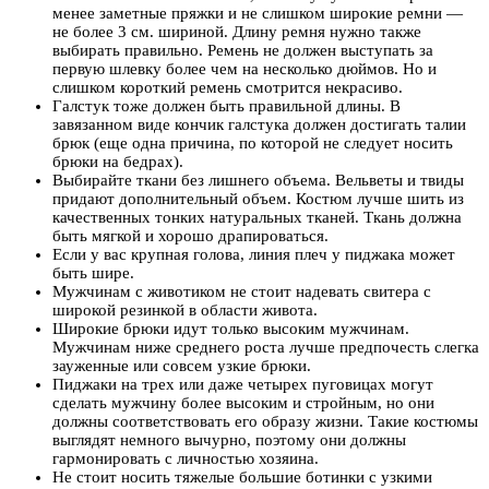
менее заметные пряжки и не слишком широкие ремни —
не более 3 см. шириной. Длину ремня нужно также
выбирать правильно. Ремень не должен выступать за
первую шлевку более чем на несколько дюймов. Но и
слишком короткий ремень смотрится некрасиво.
Галстук тоже должен быть правильной длины. В
завязанном виде кончик галстука должен достигать талии
брюк (еще одна причина, по которой не следует носить
брюки на бедрах).
Выбирайте ткани без лишнего объема. Вельветы и твиды
придают дополнительный объем. Костюм лучше шить из
качественных тонких натуральных тканей. Ткань должна
быть мягкой и хорошо драпироваться.
Если у вас крупная голова, линия плеч у пиджака может
быть шире.
Мужчинам с животиком не стоит надевать свитера с
широкой резинкой в области живота.
Широкие брюки идут только высоким мужчинам.
Мужчинам ниже среднего роста лучше предпочесть слегка
зауженные или совсем узкие брюки.
Пиджаки на трех или даже четырех пуговицах могут
сделать мужчину более высоким и стройным, но они
должны соответствовать его образу жизни. Такие костюмы
выглядят немного вычурно, поэтому они должны
гармонировать с личностью хозяина.
Не стоит носить тяжелые большие ботинки с узкими