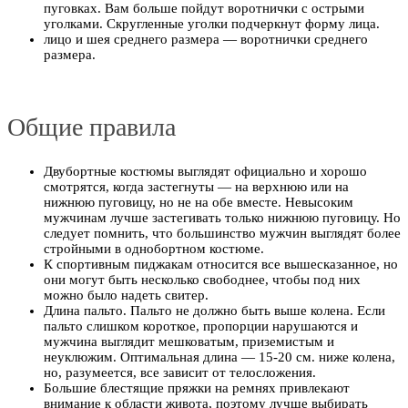
пуговках. Вам больше пойдут воротнички с острыми
уголками. Скругленные уголки подчеркнут форму лица.
лицо и шея среднего размера — воротнички среднего
размера.
Общие правила
Двубортные костюмы выглядят официально и хорошо
смотрятся, когда застегнуты — на верхнюю или на
нижнюю пуговицу, но не на обе вместе. Невысоким
мужчинам лучше застегивать только нижнюю пуговицу. Но
следует помнить, что большинство мужчин выглядят более
стройными в однобортном костюме.
К спортивным пиджакам относится все вышесказанное, но
они могут быть несколько свободнее, чтобы под них
можно было надеть свитер.
Длина пальто. Пальто не должно быть выше колена. Если
пальто слишком короткое, пропорции нарушаются и
мужчина выглядит мешковатым, приземистым и
неуклюжим. Оптимальная длина — 15-20 см. ниже колена,
но, разумеется, все зависит от телосложения.
Большие блестящие пряжки на ремнях привлекают
внимание к области живота, поэтому лучше выбирать