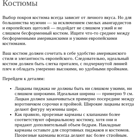
Костюмы
Выбор покроя костюма всегда зависит от личного вкуса. Но для
большинства мужчин — за исключением смелых авангардистов
и европейских щеголей — подойдет не слишком узкий и не
слишком бесформенный костюм. Ищите что-то среднее между
бесформенными американскими и узкими европейскими
костюмами.
Ваш костюм должен сочетать в себе удобство американского
стиля и элегантность европейского. Следовательно, идеальный
костюм должен быть слегка притален, с подчеркнутой линией
плеч и обладать умеренно высокими, но удобными проймами.
Перейдем к деталям:
Лацканы пиджака не должны быть ни слишком узкими, ни
слишком широкими. Идеальная ширина — примерно 9 см.
Лацкан должен заканчиваться примерно посередине между
воротничком сорочки и проймой. Широкие лацканы всегда
делают фигуру мужчины шире.
Как правило, прорезные карманы с клапанами более
соответствуют официальному костюму, хотя они и
придают дополнительный объем бедрам. Накладные
карманы оставьте для спортивных пиджаков и костюмов.
Прорезные карманы всегда делают вас более стройным.