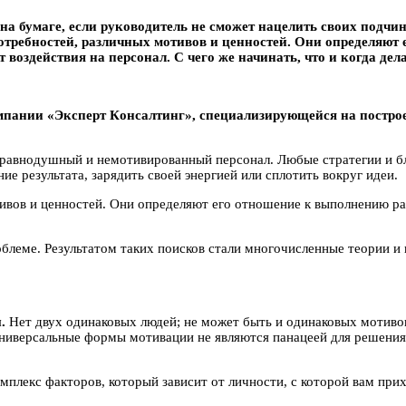
на бумаге, если руководитель не сможет нацелить своих подчин
отребностей, различных мотивов и ценностей. Они определяют 
 воздействия на персонал. С чего же начинать, что и когда де
омпании «Экспepт Кoнcaлтинг», специализирующейся на постро
е равнодушный и немотивированный персонал. Любые стратегии и бл
е результата, зарядить своей энергией или сплотить вокруг идеи.
вов и ценностей. Они определяют его отношение к выполнению рабо
облеме. Результатом таких поисков стали многочисленные теории 
.
Нет двух одинаковых людей; не может быть и одинаковых мотивов
ниверсальные формы мотивации не являются панацеей для решения
омплекс факторов, который зависит от личности, с которой вам при