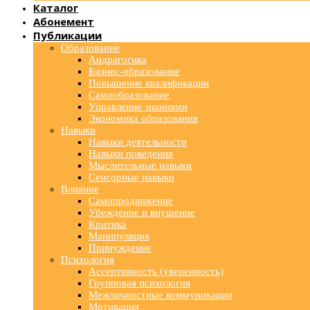
Каталог
Абонемент
Публикации
Образование
Андрагогика
Бизнес-образование
Повышение квалификации
Самообразование
Управление знаниями
Экономика образования
Навыки
Навыки деятельности
Навыки поведения
Мыслительные навыки
Сенсорные навыки
Влияние
Самопродвижение
Убеждение и внушение
Критика
Манипуляция
Принуждение
Психология
Ассертивность (уверенность)
Групповая психология
Межличностные коммуникации
Мотивация