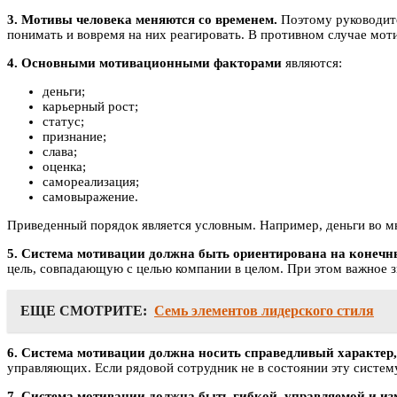
3. Мотивы человека меняются со временем.
Поэтому руководите
понимать и вовремя на них реагировать. В противном случае мотив
4. Основными мотивационными факторами
являются:
деньги;
карьерный рост;
статус;
признание;
слава;
оценка;
самореализация;
самовыражение.
Приведенный порядок является условным. Например, деньги во м
5. Система мотивации должна быть ориентирована на конечны
цель, совпадающую с целью компании в целом. При этом важное з
ЕЩЕ СМОТРИТЕ:
Семь элементов лидерского стиля
6. Система мотивации должна носить справедливый характер,
управляющих. Если рядовой сотрудник не в состоянии эту систем
7. Система мотивации должна быть гибкой, управляемой и из