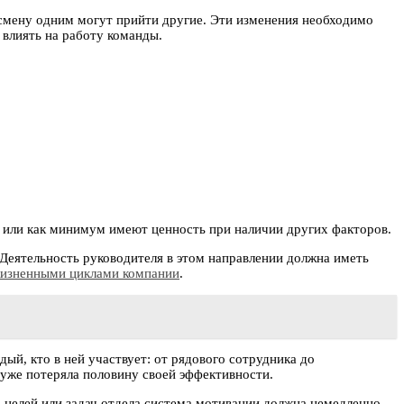
смену одним могут прийти другие. Эти изменения необходимо
 влиять на работу команды.
 или как минимум имеют ценность при наличии других факторов.
Деятельность руководителя в этом направлении должна иметь
изненными циклами компании
.
й, кто в ней участвует: от рядового сотрудника до
 уже потеряла половину своей эффективности.
 целей или задач отдела система мотивации должна немедленно