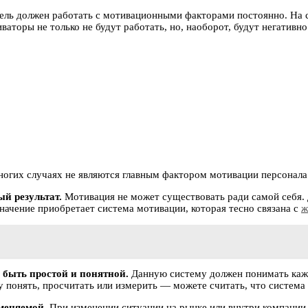
ль должен работать с мотивационными факторами постоянно. На 
аторы не только не будут работать, но, наоборот, будут негативно
ногих случаях не являются главным фактором мотивации персонала
й результат.
Мотивация не может существовать ради самой себя. 
начение приобретает система мотивации, которая тесно связана с
ж
 быть простой и понятной.
Данную систему должен понимать кажды
у понять, просчитать или измерить — можете считать, что система
меняемой.
При изменении ситуации на рынке или внутри компании,