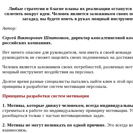
Любые стратегии и благие планы их реализации останутся 
сплотить вокруг идеи. Человек является заложником своих п
загадку, вы будете иметь в руках мощный инструмент
Автор:
Сepгей Виктopoвич Шпитoнкoв
, директор консалтинговой к
российских компаниях.
Нет ничего опаснее для руководителя, чем иметь в своей команд
руководитель не сможет нацелить своих подчиненных на достижени
Человек является заложником своих потребностей, различных моти
мощный инструмент воздействия на персонал.
Долгое время разные специалисты пытались найти ключ к этой пр
принципы в разработке систем мотивации персонала.
Принципы разработки систем мотивации
1. Мотивы, которые движут человеком, всегда индивидуальны
стремиться к работе по индивидуальному принципу мотивации. У
разобщаться только с частью мотивационных задач.
2. Мотивы не могут возникать по одной причине.
Это всегда к
взаимосвязь.