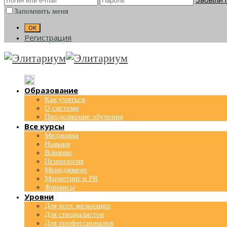
Запомнить меня
Регистрация
Образование
Как учиться
О системе
Продолжение обучения
Все курсы
Медицина
Навыки
Влияние
Психология
Менеджмент
Маркетинг и PR
Финансы
Уровни
Для всех желающих
Для специалистов
Для профессионалов