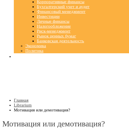
Корпоративные финансы
Бухгалтерский учет и аудит
Финансовый менеджмент
Инвестиции
Личные финансы
Налогообложение
Риск-менеджмент
Рынок ценных бумаг
Банковская деятельность
Экономика
Политика
Главная
Librarium
Мотивация или демотивация?
Мотивация или демотивация?