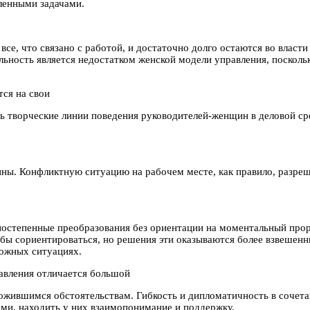
вленными задачами.
все, что связано с работой, и достаточно долго остаются во влас
ность является недостатком женской модели управления, поскольк
ся на свои
 творческие линии поведения руководителей-женщин в деловой сре
ины. Конфликтную ситуацию на рабочем месте, как правило, разре
постепенные преобразования без ориентации на моментальный прор
обы сориентироваться, но решения эти оказываются более взвешен
ожных ситуациях.
авления отличается большой
ложившимся обстоятельствам. Гибкость и дипломатичность в соче
ми, находить у них взаимопонимание и поддержку.