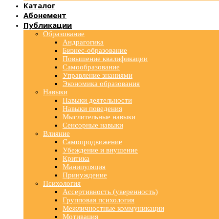
Каталог
Абонемент
Публикации
Образование
Андрагогика
Бизнес-образование
Повышение квалификации
Самообразование
Управление знаниями
Экономика образования
Навыки
Навыки деятельности
Навыки поведения
Мыслительные навыки
Сенсорные навыки
Влияние
Самопродвижение
Убеждение и внушение
Критика
Манипуляция
Принуждение
Психология
Ассертивность (уверенность)
Групповая психология
Межличностные коммуникации
Мотивация