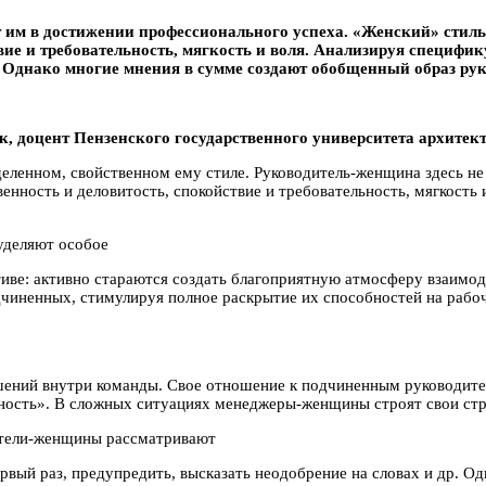
им в достижении профессионального успеха. «Женский» стиль 
твие и требовательность, мягкость и воля. Анализируя специфик
. Однако многие мнения в сумме создают обобщенный образ ру
, дoцент Пeнзeнского государственного унивеpcитета аpxитект
еленном, свойственном ему стиле. Руководитель-женщина здесь не
венность и деловитость, спокойствие и требовательность, мягкост
уделяют особое
тиве: активно стараются создать благоприятную атмосферу взаимо
чиненных, стимулируя полное раскрытие их способностей на раб
шений внутри команды. Свое отношение к подчиненным руководи
ность». В сложных ситуациях менеджеры-женщины строят свои стра
ители-женщины рассматривают
ервый раз, предупредить, высказать неодобрение на словах и др. 