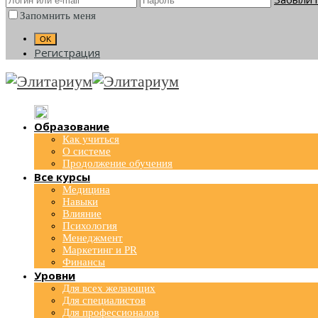
Запомнить меня
Регистрация
Образование
Как учиться
О системе
Продолжение обучения
Все курсы
Медицина
Навыки
Влияние
Психология
Менеджмент
Маркетинг и PR
Финансы
Уровни
Для всех желающих
Для специалистов
Для профессионалов