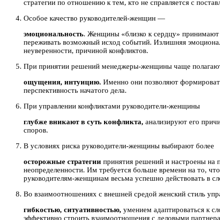
стратегии по отношению к тем, кто не справляется с поста
Особое качество руководителей-женщин —
эмоциональность
. Женщины «близко к сердцу» принимают 
переживать возможный исход событий. Излишняя эмоциональ
неуверенности, причиной конфликтов.
При принятии решений менеджеры-женщины чаще полагают
ощущения, интуицию.
Именно они позволяют формировать
перспективность начатого дела.
При управлении конфликтами руководители-женщины
глубже вникают в суть конфликта,
анализируют его прич
споров.
В условиях риска руководители-женщины выбирают более
осторожные стратегии
принятия решений и настроены на 
неопределенности. Им требуется больше времени на то, чт
руководителям-женщинам весьма успешно действовать в сл
Во взаимоотношениях с внешней средой женский стиль упр
гибкостью, ситуативностью,
умением адаптироваться к с
эффективно строить взаимоотношения с деловыми партнера