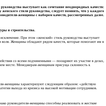
руководства выступает как сочетание неоднородных качеств:
у женского стиля руководства, следует помнить, что у каждого
ководителя-женщины с набором качеств, рассмотренных далее.
уры и строитeльства.
 исключение. При этом «женский» стиль руководства выступает
ь и воля. Женщины обладают рядом качеств, которые помогают им в
действия со всеми подчиненными — поощряют их участие в делах,
очем месте. Менеджерам-женщинам присуща склонность к
тели-женщины характеризуют следующим образом: «действую
тегии выхода из кризиса на высокой мотивации сотрудников.
Однако руководители-женщины способны реализовать и жесткие