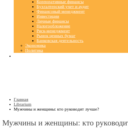
Корпоративные финансы
Бухгалтерский учет и аудит
Финансовый менеджмент
Инвестиции
Личные финансы
Налогообложение
Риск-менеджмент
Рынок ценных бумаг
Банковская деятельность
Экономика
Политика
Главная
Librarium
Мужчины и женщины: кто руководит лучше?
Мужчины и женщины: кто руководи