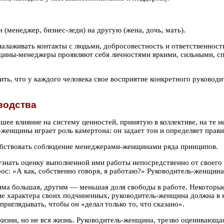
 (менеджер, бизнес-леди) на другую (жена, дочь, мать).
аживать контакты с людьми, добросовестность и ответственность,
енщины-менеджеры проявляют себя личностями яркими, сильными, 
ить, что у каждого человека свое восприятие конкретного руково
водства
шее влияние на систему ценностей, принятую в коллективе, на те 
енщины играет роль камертона: он задает тон и определяет правил
обствовать соблюдение менеджерами-женщинами ряда принципов.
узнать оценку выполненной ими работы непосредственно от своего
с: «А как, собственно говоря, я работаю?» Руководитель-женщина 
ма большая, другим — меньшая доля свободы в работе. Некоторые
ние характера своих подчиненных, руководитель-женщина должна в 
риглядывать, чтобы он «делал только то, что сказано».
жизни, но не вся жизнь. Руководитель-женщина, трезво оценивающа