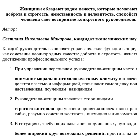
Женщины обладают рядом качеств, которые помогают 
доброта и строгость, женственность и деловитость, спокойс
человека свое восприятие конкретного руководителя
Автор:
Cвeтлaна Никoлаевна Мaкapова,
кандидат экономических наук
Каждый руководитель выполняет управленческие функции в опред
как сочетание неоднородных качеств: доброта и строгость, женст
достижении профессионального успеха:
При управлении персоналом руководители-женщины часто 
внимание морально-психологическому климату
в коллек
делятся властью и информацией, повышают самооценку под
наставлениям, поучениям, назиданиям.
Руководители-женщины являются сторонницами
строгого контроля
при условии принятия коллективных ре
гибко, разумно сочетаю жесткость, интуицию и дипломатич
В ситуациях, требующих наказания подчиненных, руковод
более широкий круг возможных решений:
простить на п