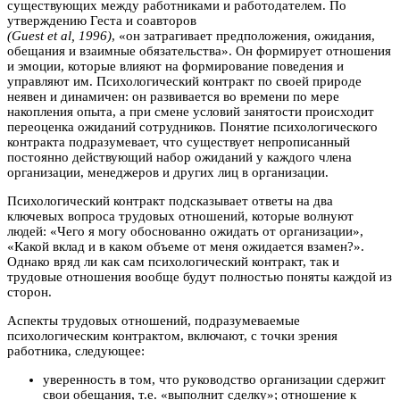
существующих между работниками и работодателем. По
утверждению Геста и соавторов
(Guest et al, 1996)
, «он затрагивает предположения, ожидания,
обещания и взаимные обязательства». Он формирует отношения
и эмоции, которые влияют на формирование поведения и
управляют им. Психологический контракт по своей природе
неявен и динамичен: он развивается во времени по мере
накопления опыта, а при смене условий занятости происходит
переоценка ожиданий сотрудников. Понятие психологического
контракта подразумевает, что существует непрописанный
постоянно действующий набор ожиданий у каждого члена
организации, менеджеров и других лиц в организации.
Психологический контракт подсказывает ответы на два
ключевых вопроса трудовых отношений, которые волнуют
людей: «Чего я могу обоснованно ожидать от организации»,
«Какой вклад и в каком объеме от меня ожидается взамен?».
Однако вряд ли как сам психологический контракт, так и
трудовые отношения вообще будут полностью поняты каждой из
сторон.
Аспекты трудовых отношений, подразумеваемые
психологическим контрактом, включают, с точки зрения
работника, следующее:
уверенность в том, что руководство организации сдержит
свои обещания, т.е. «выполнит сделку»; отношение к