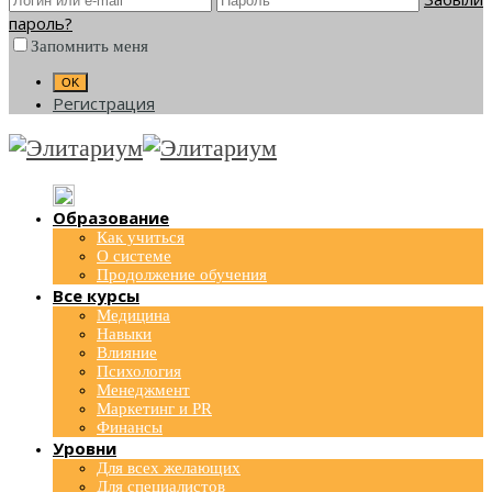
пароль?
Запомнить меня
Регистрация
Образование
Как учиться
О системе
Продолжение обучения
Все курсы
Медицина
Навыки
Влияние
Психология
Менеджмент
Маркетинг и PR
Финансы
Уровни
Для всех желающих
Для специалистов