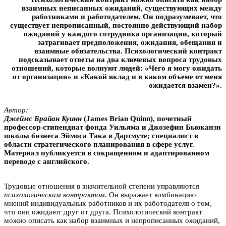
взаимных неписанных ожиданий, существующих между
работниками и работодателем. Он подразумевает, что
существует непрописанный, постоянно действующий набор
ожиданий у каждого сотрудника организации, который
затрагивает предположения, ожидания, обещания и
взаимные обязательства. Психологический контракт
подсказывает ответы на два ключевых вопроса трудовых
отношений, которые волнуют людей: «Чего я могу ожидать
от организации» и «Какой вклад и в каком объеме от меня
ожидается взамен?».
Автор:
Джеймс Брайан Куинн
(James Brian Quinn), почетный
профессор-стипендиат фонда Уильяма и Джозефин Бьюканэн
школы бизнеса Эймоса Така в Дартмуте; специалист в
области стратегического планирования в сфере услуг.
Материал публикуется в сокращенном и адаптированном
переводе с английского.
Трудовые отношения в значительной степени управляются
психологическим контрактом
. Он выражает комбинацию
мнений индивидуальных работников и их работодателя о том,
что они ожидают друг от друга. Психологический контракт
можно описать как набор взаимных и непрописанных ожиданий,