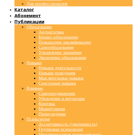
Для профессионалов
Каталог
Абонемент
Публикации
Образование
Андрагогика
Бизнес-образование
Повышение квалификации
Самообразование
Управление знаниями
Экономика образования
Навыки
Навыки деятельности
Навыки поведения
Мыслительные навыки
Сенсорные навыки
Влияние
Самопродвижение
Убеждение и внушение
Критика
Манипуляция
Принуждение
Психология
Ассертивность (уверенность)
Групповая психология
Межличностные коммуникации