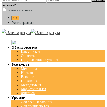
пароль?
Запомнить меня
Регистрация
Образование
Как учиться
О системе
Продолжение обучения
Все курсы
Медицина
Навыки
Влияние
Психология
Менеджмент
Маркетинг и PR
Финансы
Уровни
Для всех желающих
Для специалистов