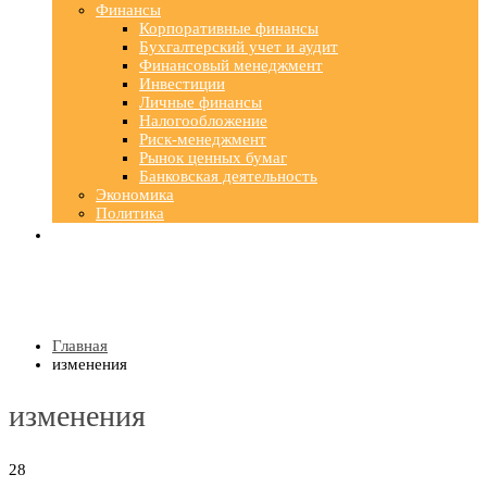
Финансы
Корпоративные финансы
Бухгалтерский учет и аудит
Финансовый менеджмент
Инвестиции
Личные финансы
Налогообложение
Риск-менеджмент
Рынок ценных бумаг
Банковская деятельность
Экономика
Политика
Главная
изменения
изменения
28