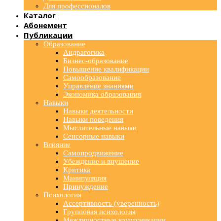
Для профессионалов
Каталог
Абонемент
Публикации
Образование
Андрагогика
Бизнес-образование
Повышение квалификации
Самообразование
Управление знаниями
Экономика образования
Навыки
Навыки деятельности
Навыки поведения
Мыслительные навыки
Сенсорные навыки
Влияние
Самопродвижение
Убеждение и внушение
Критика
Манипуляция
Принуждение
Психология
Ассертивность (уверенность)
Групповая психология
Межличностные коммуникации