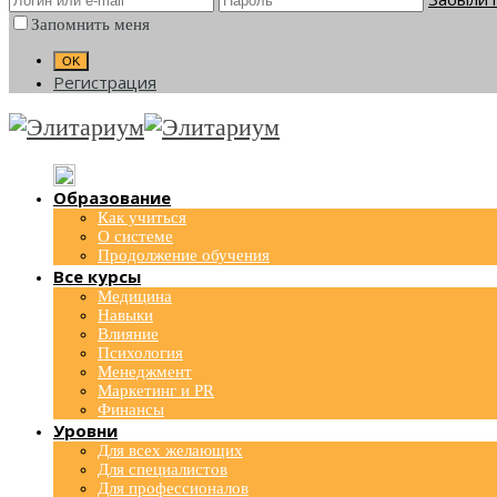
Запомнить меня
Регистрация
Образование
Как учиться
О системе
Продолжение обучения
Все курсы
Медицина
Навыки
Влияние
Психология
Менеджмент
Маркетинг и PR
Финансы
Уровни
Для всех желающих
Для специалистов
Для профессионалов