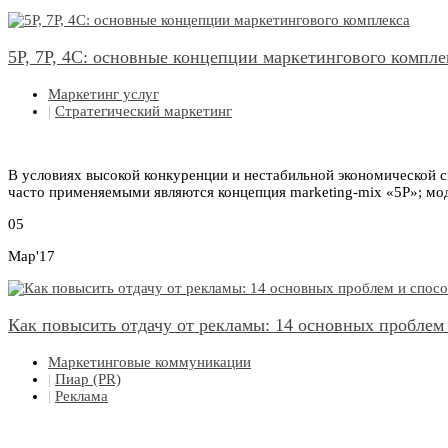
5Р, 7Р, 4С: основные концепции маркетингового компле
Маркетинг услуг
|
Стратегический маркетинг
В условиях высокой конкуренции и нестабильной экономической 
часто применяемыми являются концепция marketing-mix «5Р»; мод
05
Мар'17
Как повысить отдачу от рекламы: 14 основных проблем
Маркетинговые коммуникации
|
Пиар (PR)
|
Реклама