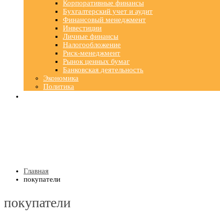
Корпоративные финансы
Бухгалтерский учет и аудит
Финансовый менеджмент
Инвестиции
Личные финансы
Налогообложение
Риск-менеджмент
Рынок ценных бумаг
Банковская деятельность
Экономика
Политика
Главная
покупатели
покупатели