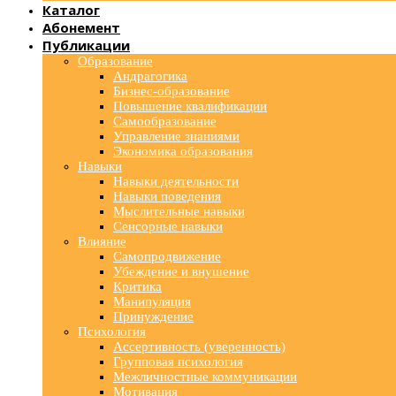
Каталог
Абонемент
Публикации
Образование
Андрагогика
Бизнес-образование
Повышение квалификации
Самообразование
Управление знаниями
Экономика образования
Навыки
Навыки деятельности
Навыки поведения
Мыслительные навыки
Сенсорные навыки
Влияние
Самопродвижение
Убеждение и внушение
Критика
Манипуляция
Принуждение
Психология
Ассертивность (уверенность)
Групповая психология
Межличностные коммуникации
Мотивация