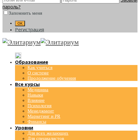
пароль?
Запомнить меня
Регистрация
Образование
Как учиться
О системе
Продолжение обучения
Все курсы
Медицина
Навыки
Влияние
Психология
Менеджмент
Маркетинг и PR
Финансы
Уровни
Для всех желающих
Для специалистов