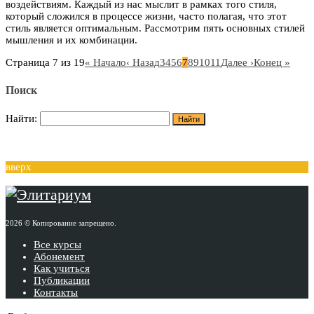
воздействиям. Каждый из нас мыслит в рамках того стиля,
который сложился в процессе жизни, часто полагая, что этот
стиль является оптимальным. Рассмотрим пять основных стилей
мышления и их комбинации.
Страница 7 из 19
« Начало
‹ Назад
3
4
5
6
7
8
9
10
11
Далее ›
Конец »
Поиск
Найти:
вверх
2026 © Копирование запрещено.
Все курсы
Абонемент
Как учиться
Публикации
Контакты