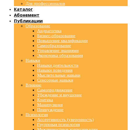
Для профессионалов
Каталог
Абонемент
Публикации
Образование
Андрагогика
Бизнес-образование
Повышение квалификации
Самообразование
Управление знаниями
Экономика образования
Навыки
Навыки деятельности
Навыки поведения
Мыслительные навыки
Сенсорные навыки
Влияние
Самопродвижение
Убеждение и внушение
Критика
Манипуляция
Принуждение
Психология
Ассертивность (уверенность)
Групповая психология
Межличностные коммуникации