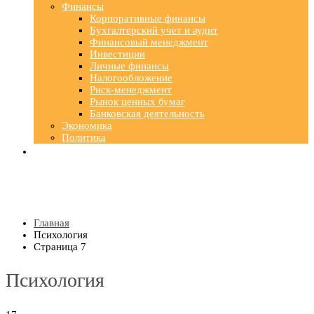
Финансы
Корпоративные финансы
Бухгалтерский учет и аудит
Финансовый менеджмент
Инвестиции
Личные финансы
Налогообложение
Риск-менеджмент
Рынок ценных бумаг
Банковская деятельность
Экономика
Политика
Главная
Психология
Страница 7
Психология