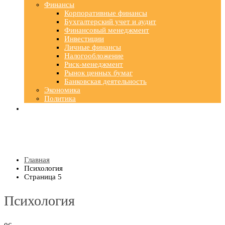
Финансы
Корпоративные финансы
Бухгалтерский учет и аудит
Финансовый менеджмент
Инвестиции
Личные финансы
Налогообложение
Риск-менеджмент
Рынок ценных бумаг
Банковская деятельность
Экономика
Политика
Главная
Психология
Страница 5
Психология