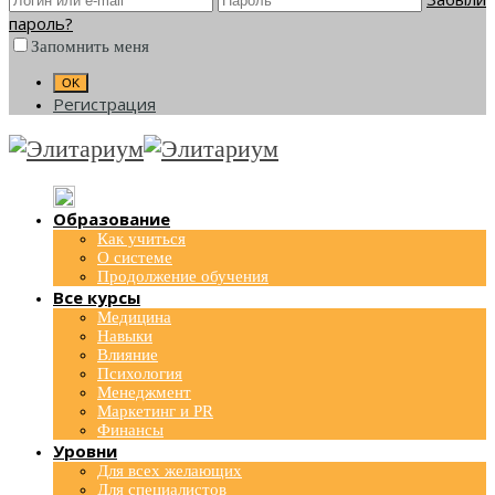
пароль?
Запомнить меня
Регистрация
Образование
Как учиться
О системе
Продолжение обучения
Все курсы
Медицина
Навыки
Влияние
Психология
Менеджмент
Маркетинг и PR
Финансы
Уровни
Для всех желающих
Для специалистов