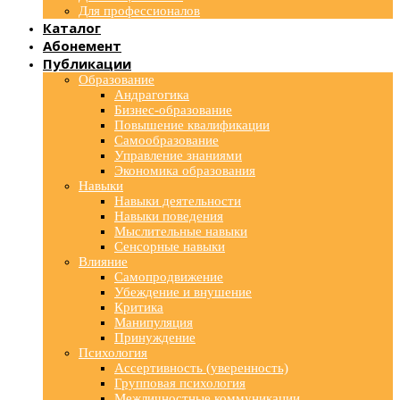
Для профессионалов
Каталог
Абонемент
Публикации
Образование
Андрагогика
Бизнес-образование
Повышение квалификации
Самообразование
Управление знаниями
Экономика образования
Навыки
Навыки деятельности
Навыки поведения
Мыслительные навыки
Сенсорные навыки
Влияние
Самопродвижение
Убеждение и внушение
Критика
Манипуляция
Принуждение
Психология
Ассертивность (уверенность)
Групповая психология
Межличностные коммуникации