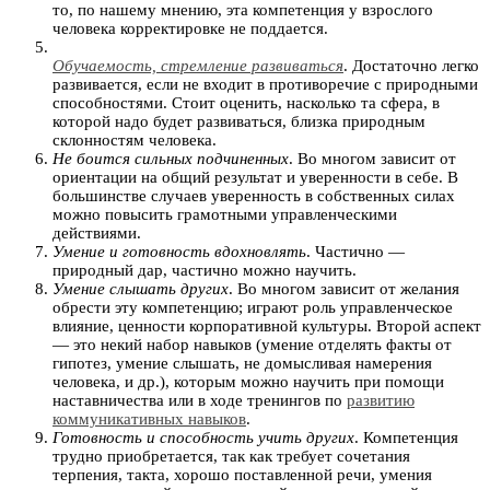
то, по нашему мнению, эта компетенция у взрослого
человека корректировке не поддается.
Обучаемость, стремление развиваться
. Достаточно легко
развивается, если не входит в противоречие с природными
способностями. Стоит оценить, насколько та сфера, в
которой надо будет развиваться, близка природным
склонностям человека.
Не боится сильных подчиненных
. Во многом зависит от
ориентации на общий результат и уверенности в себе. В
большинстве случаев уверенность в собственных силах
можно повысить грамотными управленческими
действиями.
Умение и готовность вдохновлять
. Частично —
природный дар, частично можно научить.
Умение слышать других
. Во многом зависит от желания
обрести эту компетенцию; играют роль управленческое
влияние, ценности корпоративной культуры. Второй аспект
— это некий набор навыков (умение отделять факты от
гипотез, умение слышать, не домысливая намерения
человека, и др.), которым можно научить при помощи
наставничества или в ходе тренингов по
развитию
коммуникативных навыков
.
Готовность и способность учить других
. Компетенция
трудно приобретается, так как требует сочетания
терпения, такта, хорошо поставленной речи, умения