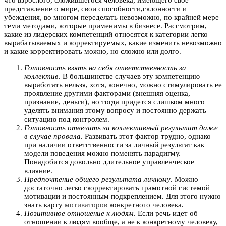
что взрослого, сложившегося человека, имеющего свое
представление о мире, свои способности,склонности и
убеждения, во многом переделать невозможно, по крайней мере
теми методами, которые применимы в бизнесе. Рассмотрим,
какие из лидерских компетенций относятся к категории легко
вырабатываемых и корректируемых, какие изменить невозможно
и какие корректировать можно, но сложно или долго.
Готовность взять на себя ответственность за
коллектив
. В большинстве случаев эту компетенцию
выработать нельзя, хотя, конечно, можно стимулировать ее
проявление другими факторами (внешняя оценка,
признание, деньги), но тогда придется слишком много
уделять внимания этому вопросу и постоянно держать
ситуацию под контролем.
Готовность отвечать за коллективный результат даже
в случае провала
. Развивать этот фактор трудно, однако
при наличии ответственности за личный результат как
модели поведения можно поменять парадигму.
Понадобится довольно длительное управленческое
влияние.
Предпочтение общего результата личному
. Можно
достаточно легко скорректировать грамотной системой
мотивации и постоянным подкреплением. Для этого нужно
знать карту
мотиваторов
конкретного человека.
Позитивное отношение к людям
. Если речь идет об
отношении к людям вообще, а не к конкретному человеку,