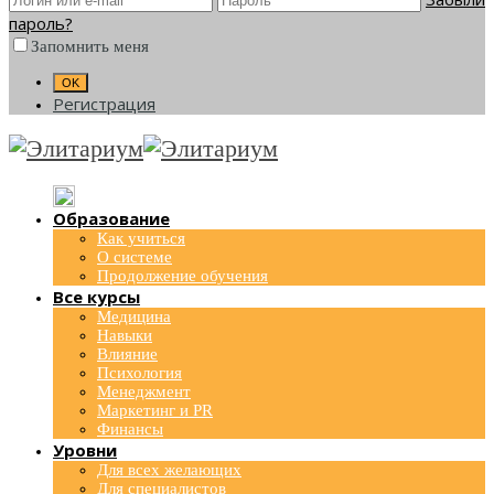
пароль?
Запомнить меня
Регистрация
Образование
Как учиться
О системе
Продолжение обучения
Все курсы
Медицина
Навыки
Влияние
Психология
Менеджмент
Маркетинг и PR
Финансы
Уровни
Для всех желающих
Для специалистов