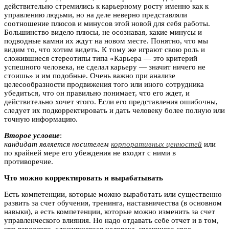
действительно стремились к карьерному росту именно как к
управлению людьми, но на деле неверно представляли
соотношение плюсов и минусов этой новой для себя работы.
Большинство видело плюсы, не осознавая, какие минусы и
подводные камни их ждут на новом месте. Понятно, что мы
видим то, что хотим видеть. К тому же играют свою роль и
сложившиеся стереотипы типа «Карьера — это критерий
успешного человека, не сделал карьеру — значит ничего не
стоишь» и им подобные. Очень важно при анализе
целесообразности продвижения того или иного сотрудника
убедиться, что он правильно понимает, что его ждет, и
действительно хочет этого. Если его представления ошибочны,
следует их подкорректировать и дать человеку более полную или
точную информацию.
Второе условие
:
кандидат является носителем
корпоративных ценностей
или
по крайней мере его убеждения не входят с ними в
противоречие.
Что можно корректировать и вырабатывать
Есть компетенции, которые можно выработать или существенно
развить за счет обучения, тренинга, наставничества (в основном
навыки), а есть компетенции, которые можно изменить за счет
управленческого влияния. Но надо отдавать себе отчет и в том,