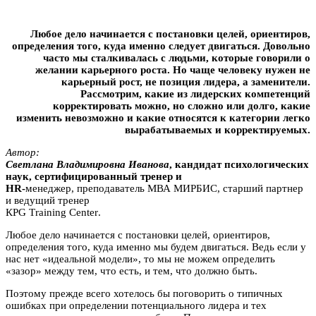
Любое дело начинается с постановки целей, ориентиров,
определения того, куда именно следует двигаться. Довольно
часто мы сталкивалась с людьми, которые говорили о
желании карьерного роста. Но чаще человеку нужен не
карьерный рост, не позиция лидера, а заменители.
Рассмотрим, какие из лидерских компетенций
корректировать можно, но сложно или долго, какие
изменить невозможно и какие относятся к категории легко
вырабатываемых и корректируемых.
Автор:
Светлана Bлaдимиpовна Ивaнoва
, кандидат психологических
наук, сертифицированный тренер и
HR-
менеджер, преподаватель МВА MИPБИC, старший партнер
и ведущий тренер
КPG Тraining Сenter
.
Любое дело начинается с постановки целей, ориентиров,
определения того, куда именно мы будем двигаться. Ведь если у
нас нет «идеальной модели», то мы не можем определить
«зазор» между тем, что есть, и тем, что должно быть.
Поэтому прежде всего хотелось бы поговорить о типичных
ошибках при определении потенциального лидера и тех