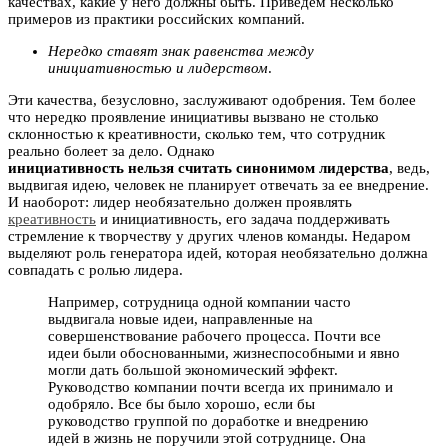
качествах, какие у него должны быть. Приведем несколько
примеров из практики российских компаний.
Нередко ставят знак равенства между
инициативностью и лидерством
.
Эти качества, безусловно, заслуживают одобрения. Тем более
что нередко проявление инициативы вызвано не столько
склонностью к креативности, сколько тем, что сотрудник
реально болеет за дело. Однако
инициативность нельзя считать синонимом лидерства
, ведь,
выдвигая идею, человек не планирует отвечать за ее внедрение.
И наоборот: лидер необязательно должен проявлять
креативность
и инициативность, его задача поддерживать
стремление к творчеству у других членов команды. Недаром
выделяют роль генератора идей, которая необязательно должна
совпадать с ролью лидера.
Например, сотрудница одной компании часто
выдвигала новые идеи, направленные на
совершенствование рабочего процесса. Почти все
идеи были обоснованными, жизнеспособными и явно
могли дать большой экономический эффект.
Руководство компании почти всегда их принимало и
одобряло. Все бы было хорошо, если бы
руководство группой по доработке и внедрению
идей в жизнь не поручили этой сотруднице. Она