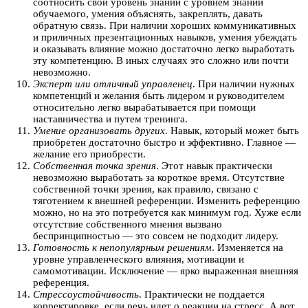
соотносить свой уровень знаний с уровнем знаний
обучаемого, умения объяснять, закреплять, давать
обратную связь. При наличии хороших коммуникативных
и приличных презентационных навыков, умения убеждать
и оказывать влияние можно достаточно легко выработать
эту компетенцию. В иных случаях это сложно или почти
невозможно.
Эксперт или отличный управленец
. При наличии нужных
компетенций и желания быть лидером и руководителем
относительно легко вырабатывается при помощи
наставничества и путем тренинга.
Умение организовать других
. Навык, который может быть
приобретен достаточно быстро и эффективно. Главное —
желание его приобрести.
Собственная точка зрения
. Этот навык практически
невозможно выработать за короткое время. Отсутствие
собственной точки зрения, как правило, связано с
тяготением к внешней референции. Изменить референцию
можно, но на это потребуется как минимум год. Хуже если
отсутствие собственного мнения вызвано
беспринципностью — это совсем не подходит лидеру.
Готовность к непопулярным решениям
. Изменяется на
уровне управленческого влияния, мотивации и
самомотивации. Исключение — ярко выраженная внешняя
референция.
Стрессоустойчивость
. Практически не поддается
корректировке, если речь идет о реакции на стресс. А вот