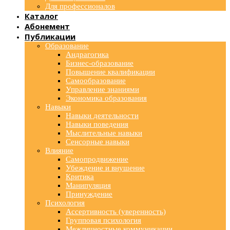
Для профессионалов
Каталог
Абонемент
Публикации
Образование
Андрагогика
Бизнес-образование
Повышение квалификации
Самообразование
Управление знаниями
Экономика образования
Навыки
Навыки деятельности
Навыки поведения
Мыслительные навыки
Сенсорные навыки
Влияние
Самопродвижение
Убеждение и внушение
Критика
Манипуляция
Принуждение
Психология
Ассертивность (уверенность)
Групповая психология
Межличностные коммуникации