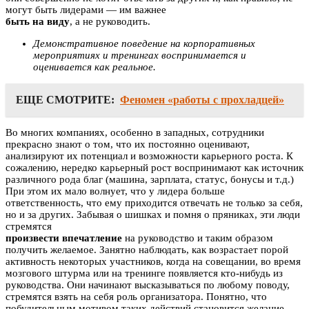
могут быть лидерами — им важнее
быть на виду
, а не руководить.
Демонстративное поведение на корпоративных
мероприятиях и тренингах воспринимается и
оценивается как реальное.
ЕЩЕ СМОТРИТЕ:
Феномен «работы с прохладцей»
Во многих компаниях, особенно в западных, сотрудники
прекрасно знают о том, что их постоянно оценивают,
анализируют их потенциал и возможности карьерного роста. К
сожалению, нередко карьерный рост воспринимают как источник
различного рода благ (машина, зарплата, статус, бонусы и т.д.)
При этом их мало волнует, что у лидера больше
ответственность, что ему приходится отвечать не только за себя,
но и за других. Забывая о шишках и помня о пряниках, эти люди
стремятся
произвести впечатление
на руководство и таким образом
получить желаемое. Занятно наблюдать, как возрастает порой
активность некоторых участников, когда на совещании, во время
мозгового штурма или на тренинге появляется кто-нибудь из
руководства. Они начинают высказываться по любому поводу,
стремятся взять на себя роль организатора. Понятно, что
побудительным мотивом таких действий становится желание