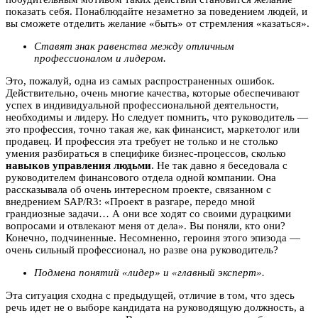
показать себя. Понаблюдайте незаметно за поведением людей, и
вы сможете отделить желание «быть» от стремления «казаться».
Ставят знак равенства между отличным
профессионалом и лидером.
Это, пожалуй, одна из самых распространенных ошибок.
Действительно, очень многие качества, которые обеспечивают
успех в индивидуальной профессиональной деятельности,
необходимы и лидеру. Но следует помнить, что руководитель —
это профессия, точно такая же, как финансист, маркетолог или
продавец. И профессия эта требует не только и не столько
умения разбираться в специфике бизнес-процессов, сколько
навыков управления людьми
. Не так давно я беседовала с
руководителем финансового отдела одной компании. Она
рассказывала об очень интересном проекте, связанном с
внедрением SAP/R3: «Проект в разгаре, передо мной
грандиозные задачи… А они все ходят со своими дурацкими
вопросами и отвлекают меня от дела». Вы поняли, кто они?
Конечно, подчиненные. Несомненно, героиня этого эпизода —
очень сильный профессионал, но разве она руководитель?
Подмена понятий «лидер» и «главный эксперт».
Эта ситуация сходна с предыдущей, отличие в том, что здесь
речь идет не о выборе кандидата на руководящую должность, а