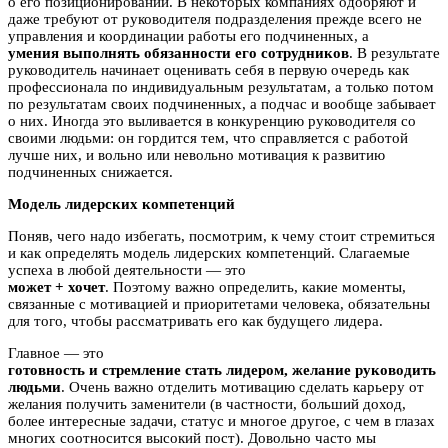
о его позиционировании. В некоторых компаниях одобряют и
даже требуют от руководителя подразделения прежде всего не
управления и координации работы его подчиненных, а
умения выполнять обязанности его сотрудников
. В результате
руководитель начинает оценивать себя в первую очередь как
профессионала по индивидуальным результатам, а только потом
по результатам своих подчиненных, а подчас и вообще забывает
о них. Иногда это выливается в конкуренцию руководителя со
своими людьми: он гордится тем, что справляется с работой
лучше них, и вольно или невольно мотивация к развитию
подчиненных снижается.
Модель лидерских компетенций
Поняв, чего надо избегать, посмотрим, к чему стоит стремиться
и как определять модель лидерских компетенций. Слагаемые
успеха в любой деятельности — это
может + хочет
. Поэтому важно определить, какие моменты,
связанные с мотивацией и приоритетами человека, обязательны
для того, чтобы рассматривать его как будущего лидера.
Главное — это
готовность и стремление стать лидером, желание руководить
людьми
. Очень важно отделить мотивацию сделать карьеру от
желания получить заменители (в частности, больший доход,
более интересные задачи, статус и многое другое, с чем в глазах
многих соотносится высокий пост). Довольно часто мы