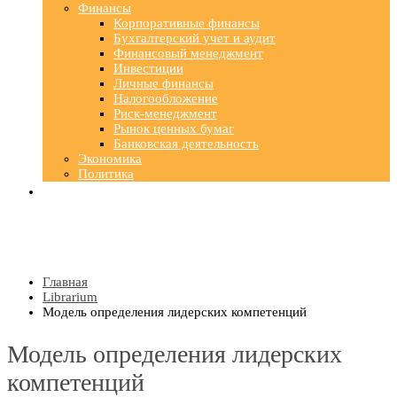
Финансы
Корпоративные финансы
Бухгалтерский учет и аудит
Финансовый менеджмент
Инвестиции
Личные финансы
Налогообложение
Риск-менеджмент
Рынок ценных бумаг
Банковская деятельность
Экономика
Политика
Главная
Librarium
Модель определения лидерских компетенций
Модель определения лидерских
компетенций