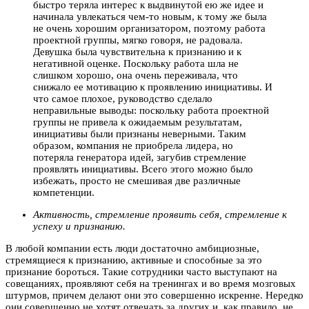
быстро теряла интерес к выдвинутой ею же идее и
начинала увлекаться чем-то новым, к тому же была
не очень хорошим организатором, поэтому работа
проектной группы, мягко говоря, не радовала.
Девушка была чувствительна к признанию и к
негативной оценке. Поскольку работа шла не
слишком хорошо, она очень переживала, что
снижало ее мотивацию к проявлению инициативы. И
что самое плохое, руководство сделало
неправильные выводы: поскольку работа проектной
группы не привела к ожидаемым результатам,
инициативы были признаны неверными. Таким
образом, компания не приобрела лидера, но
потеряла генератора идей, загубив стремление
проявлять инициативы. Всего этого можно было
избежать, просто не смешивая две различные
компетенции.
Активность, стремление проявить себя, стремление к
успеху и признанию.
В любой компании есть люди достаточно амбициозные,
стремящиеся к признанию, активные и способные за это
признание бороться. Такие сотрудники часто выступают на
совещаниях, проявляют себя на тренингах и во время мозговых
штурмов, причем делают они это совершенно искренне. Нередко
они совершенно не хотят отвечать за других и, как правило, не